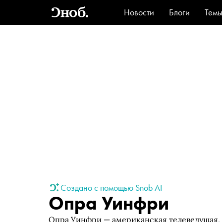
Новости
Блоги
Тем
Стиль
Ви
Создано с помощью Snob AI
Опра Уинфри
Опра Уинфри — американская телеведущая, 