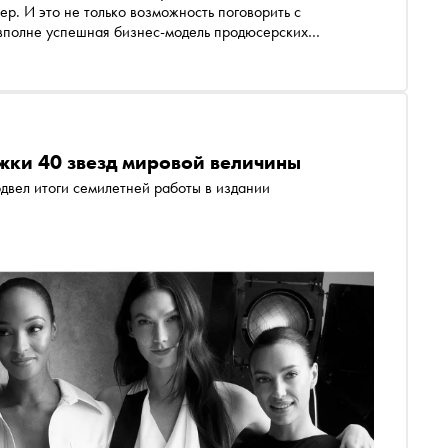
р. И это не только возможность поговорить с
вполне успешная бизнес-модель продюсерских
сова, нон-фикшн-редактор «Литрес», рассказывает о
 их рекомендациях
жки 40 звезд мировой величины
двел итоги семилетней работы в издании