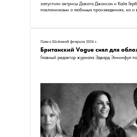
запустили актрисы Дакота Джонсон и Кайя Гербе
поклонниками о любимых произведениях, но и 
компаний. Специально для «Сноба» Елена Тара
книжных клубах актрис, певиц и телеведущих и
Павел Шейнин
8 февраля 2024 г.
Британский Vogue снял для обло
Главный редактор журнала Эдвард Эннинфул по