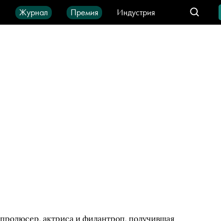
ы
Журнал
Премия
Индустрия
део
Город
IT-продукты
продюсер, актриса и филантроп, получившая