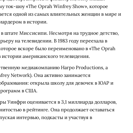
у ток-шоу «The Oprah Winfrey Show», которое
итается одной из самых влиятельных женщин в мире и
ардером в истории.
е в штате Миссисипи. Несмотря на трудное детство,
рьеру на телевидении. В 1983 году переехала в
 которое вскоре было переименовано в «The Oprah
в истории американского телевидения.
твенную медиакомпанию Harpo Productions, а
rey Network). Она активно занимается
образования: открыла школу для девочек в ЮАР и
программ в США.
пры Уинфри оценивается в 3,1 миллиарда долларов,
енитостью в рейтинге. Она продолжает оставаться
пуская интервью, подкасты и участвуя в