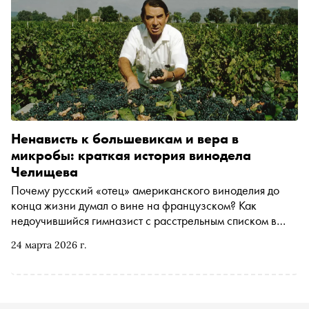
Ненависть к большевикам и вера в
микробы: краткая история винодела
Челищева
Почему русский «отец» американского виноделия до
конца жизни думал о вине на французском? Как
недоучившийся гимназист с расстрельным списком в
анамнезе покорил заносчивых парижских экспертов?
24 марта 2026 г.
Павел Шинский — фотохудожник, генеральный
директор CCI France Russie и основатель «Винного
атласа России» — рассказывает историю Андрея
Челищева, в чьей судьбе русская трагедия, французская