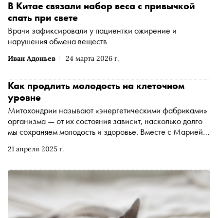
В Китае связали набор веса с привычкой
спать при свете
Врачи зафиксировали у пациентки ожирение и
нарушения обмена веществ
Иван Адоньев
24 марта 2026 г.
Как продлить молодость на клеточном
уровне
Митохондрии называют «энергетическими фабриками»
организма — от их состояния зависит, насколько долго
мы сохраняем молодость и здоровье. Вместе с Марией
Панфиловой, сертифицированным Майер-терапевтом
21 апреля 2025 г.
медиспа-отеля MAYRVEDA, «Сноб» разбирается, как
питание, спорт, сон и даже общение влияют на здоровье
клеток и что делать, чтобы жить дольше и лучше