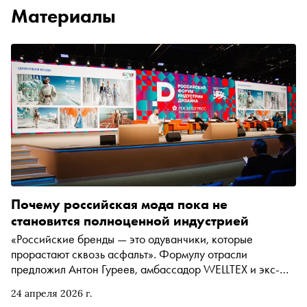
Материалы
Почему российская мода пока не
становится полноценной индустрией
«Российские бренды — это одуванчики, которые
прорастают сквозь асфальт». Формулу отрасли
предложил Антон Гуреев, амбассадор WELLTEX и экс-
операционный директор дома YUDASHKIN. На
24 апреля 2026 г.
пленарной сессии Российского форума индустрии