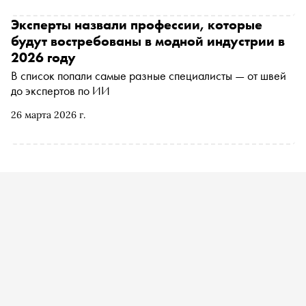
дизайна его метафора задала тон всему разговору. В
сфере, где формально есть всё, начиная с дизайнеров и
Эксперты назвали профессии, которые
тканей и заканчивая покупательским спросом,
будут востребованы в модной индустрии в
экосистема до сих пор не собирается в единое целое.
2026 году
Почему так происходит, разбирались участники сессии
В список попали самые разные специалисты — от швей
«Модная индустрия как системный интегратор: от
до экспертов по ИИ
локального производства к глобальному присутствию»
26 марта 2026 г.