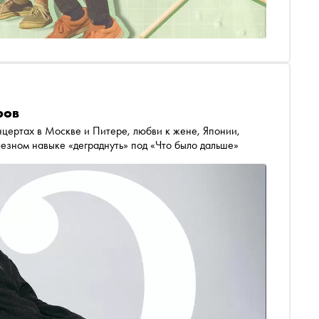
ров
ертах в Москве и Питере, любви к жене, Японии,
езном навыке «деграднуть» под «Что было дальше»