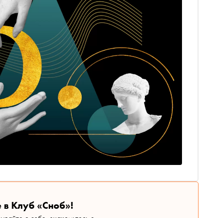
 в Клуб «Сноб»!