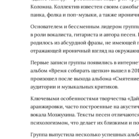
Коломна. Коллектив известен своим самоб
панка, фолка и поп-музыки, а также ирони
Основателем и бессменным лидером группы
в роли вокалиста, гитариста и автора песен.
родилось из абсурдной фразы, не имеющей 
отражающей ироничный взгляд на окружающ
Первые записи группы появились в интернет
альбом «Время собирать щепки» вышел в 201
произошел после выхода альбома «Смятение
аудитории и музыкальных критиков.
Ключевыми особенностями творчества «Дайт
аранжировки, часто построенные на акустич
вокала Мозжухина. Тексты песен отличаютс
психологизмом, что делает их близкими и 
Группа выпустила несколько успешных альбо