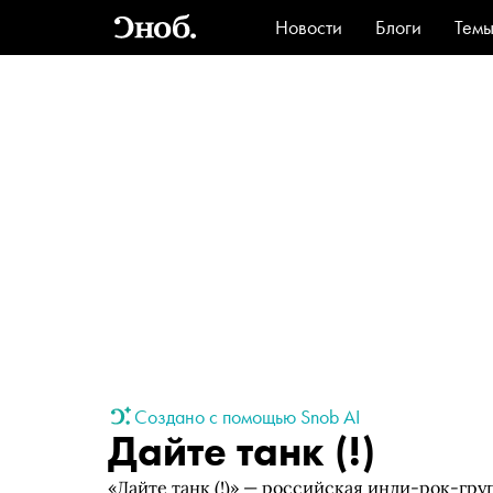
Новости
Блоги
Тем
Стиль
Ви
Создано с помощью Snob AI
Дайте танк (!)
«Дайте танк (!)» — российская инди-рок-гру