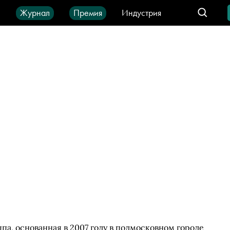
ы
Журнал
Премия
Индустрия
део
Город
IT-продукты
ппа, основанная в 2007 году в подмосковном городе