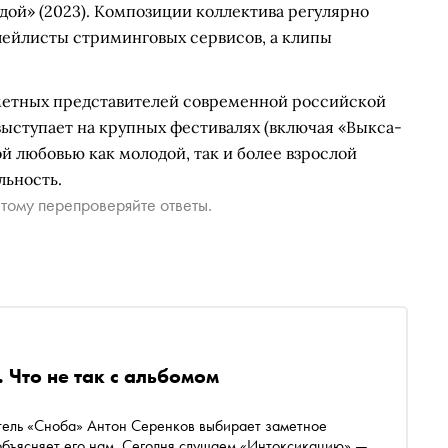
вездой» (2023). Композиции коллектива регулярно
лейлисты стриминговых сервисов, а клипы
заметных представителей современной российской
выступает на крупных фестивалях (включая «Выкса-
ой любовью как молодой, так и более взрослой
льность.
тому перепроверяйте ответы.
 Что не так с альбомом
а» Антон Серенков выбирает заметное
объясняет его нам. Сегодня слушаем «Интоксикацию» —