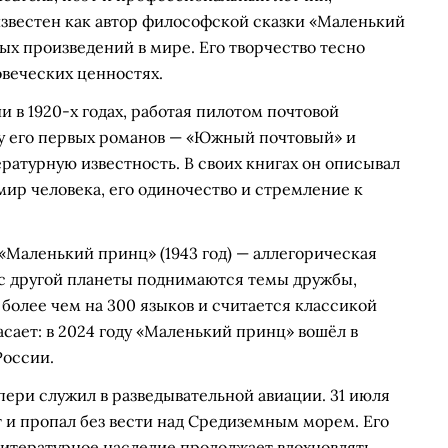
известен как автор философской сказки «Маленький
х произведений в мире. Его творчество тесно
овеческих ценностях.
 в 1920-х годах, работая пилотом почтовой
ову его первых романов — «Южный почтовый» и
ратурную известность. В своих книгах он описывал
мир человека, его одиночество и стремление к
«Маленький принц» (1943 год) — аллегорическая
 с другой планеты поднимаются темы дружбы,
 более чем на 300 языков и считается классикой
сает: в 2024 году «Маленький принц» вошёл в
России.
ери служил в разведывательной авиации. 31 июля
т и пропал без вести над Средиземным морем. Его
а литературное наследие продолжает вдохновлять