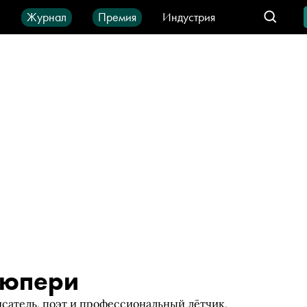
ы
Журнал
Премия
Индустрия
део
Город
IT-продукты
зюпери
сатель, поэт и профессиональный лётчик,