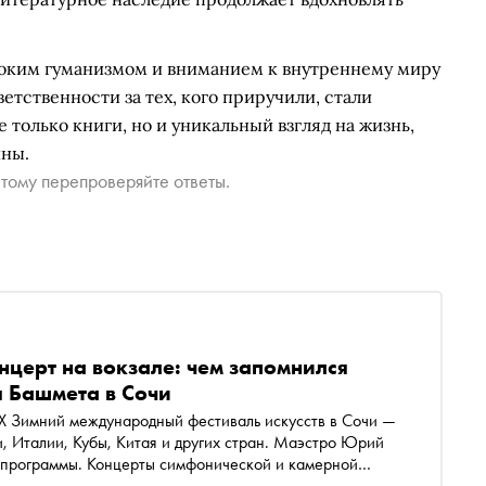
боким гуманизмом и вниманием к внутреннему миру
ветственности за тех, кого приручили, стали
 только книги, но и уникальный взгляд на жизнь,
ины.
тому перепроверяйте ответы.
нцерт на вокзале: чем запомнился
 Башмета в Сочи
IX Зимний международный фестиваль искусств в Сочи —
и, Италии, Кубы, Китая и других стран. Маэстро Юрий
 программы. Концерты симфонической и камерной
и на разных площадках города — от Зимнего театра до