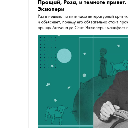
Прощай, Роза, и темноте привет
Экзюпери
Раз в неделю по пятницам литературный крити
и объясняет, почему его обязательно стоит про
принц» Антуана де Сент-Экзюпери: манифест п
самая растиражированная сказка ХХ века