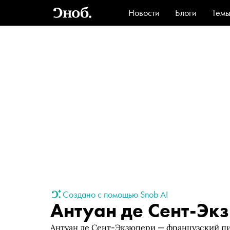
Новости
Блоги
Тем
Стиль
Ви
Создано с помощью Snob AI
Антуан де Сент-Эк
Антуан де Сент-Экзюпери — французский пи