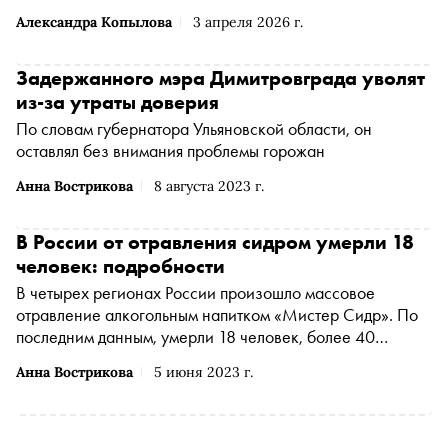
Александра Копылова
3 апреля 2026 г.
Задержанного мэра Димитровграда уволят
из-за утраты доверия
По словам губернатора Ульяновской области, он
оставлял без внимания проблемы горожан
Анна Вострикова
8 августа 2023 г.
В России от отравления сидром умерли 18
человек: подробности
В четырех регионах России произошло массовое
отравление алкогольным напитком «Мистер Сидр». По
последним данным, умерли 18 человек, более 40
находятся в больницах. Полиция изымает партии
Анна Вострикова
5 июня 2023 г.
суррогатного сидра из продажи, а Роспотребнадзор
призывает граждан не пробовать напиток. Подробнее о
происшествии — читайте в материале