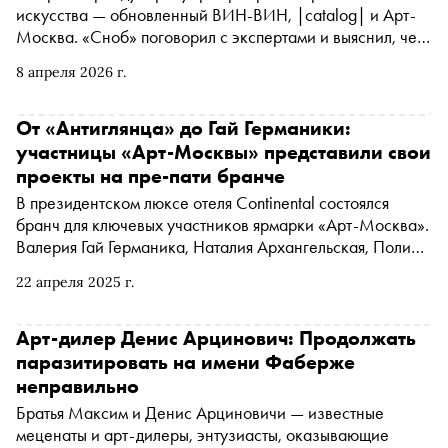
искусства — обновленный ВИН-ВИН, |catalog| и Арт-
Москва. «Сноб» поговорил с экспертами и выяснил, чего
ждать от сезона и на что будет спрос
8 апреля 2026 г.
От «Антиглянца» до Гай Германики:
участницы «Арт-Москвы» представили свои
проекты на пре-пати бранче
В президентском люксе отеля Continental состоялся
бранч для ключевых участников ярмарки «Арт-Москва».
Валерия Гай Германика, Наталия Архангельская, Полина
Аскери и Марианна Григорьева рассказали о своих
22 апреля 2025 г.
проектах
Арт-дилер Денис Арцинович: Продолжать
паразитировать на имени Фаберже
неправильно
Братья Максим и Денис Арциновичи — известные
меценаты и арт-дилеры, энтузиасты, оказывающие