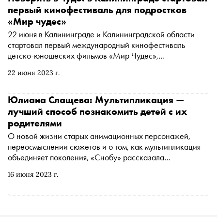
первый кинофестиваль для подростков
«Мир чудес»
22 июня в Калининграде и Калининградской области
стартовал первый международный кинофестиваль
детско-юношеских фильмов «Мир Чудес»,
организованный Киностудией им. М. Горького при
22 июня 2023 г.
поддержке Министерства культуры РФ, при участии
Министерства по культуре и туризму Калининградской
области и АНО «Фестивальная дирекция»
Юлиана Слащева: Мультипликация —
лучший способ познакомить детей с их
родителями
О новой жизни старых анимационных персонажей,
переосмыслении сюжетов и о том, как мультипликация
объединяет поколения, «Снобу» рассказала
председатель совета директоров «Союзмультфильма»
16 июня 2023 г.
Юлиана Слащева, участница Форума креативного
бизнеса в рамках ПМЭФ