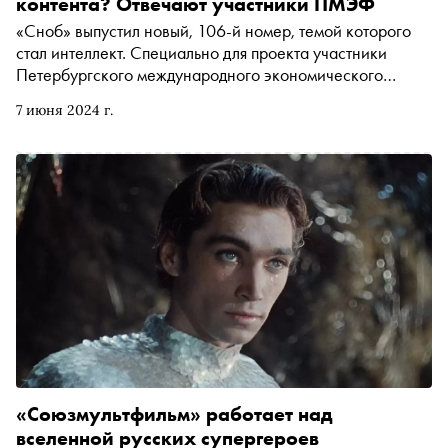
контента? Отвечают участники ПМЭФ
«Сноб» выпустил новый, 106-й номер, темой которого
стал интеллект. Специально для проекта участники
Петербургского международного экономического
форума ответили на вопрос, насколько этично
7 июня 2024 г.
использовать нейросети и ИИ в креативных индустриях
и при создании творческого контента
«Союзмультфильм» работает над
вселенной русских супергероев