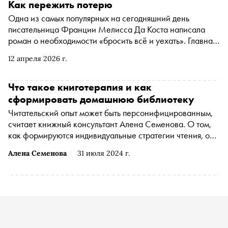
Как пережить потерю
Одна из самых популярных на сегодняшний день
писательница Франции Мелисса Да Коста написала
роман о необходимости «бросить всё и уехать». Главная
героиня Аманда после трагедии находит убежище в
12 апреля 2026 г.
Оверни — и по запискам бывшей хозяйки возвращает к
жизни заброшенный сад, а вместе с ним — и себя.
«Сноб» публикует фрагмент из книги, вышедшей в
Что такое книготерапия и как
издательстве «Бель Летр» в переводе Александры
сформировать домашнюю библиотеку
Васильковой
Читательский опыт может быть персонифицированным,
считает книжный консультант Алена Семенова. О том,
как формируются индивидуальные стратегии чтения, она
рассказала «Снобу»
Алена Семенова
31 июля 2024 г.