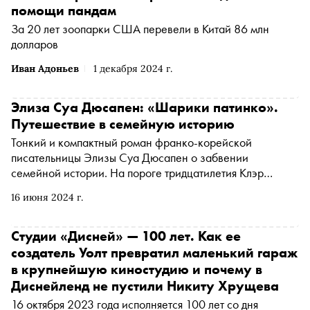
помощи пандам
За 20 лет зоопарки США перевели в Китай 86 млн
долларов
Иван Адоньев
1 декабря 2024 г.
Элиза Суа Дюсапен: «Шарики патинко».
Путешествие в семейную историю
Тонкий и компактный роман франко-корейской
писательницы Элизы Суа Дюсапен о забвении
семейной истории. На пороге тридцатилетия Клэр
приезжает из Швейцарии в Токио, в район Ниппори.
16 июня 2024 г.
Здесь, помимо ресторанов и кафе, сосредоточено
множество салонов патинко. Один из таких держит ее
дедушка, сбежавший из Кореи более пятидесяти лет
Студии «Дисней» — 100 лет. Как ее
назад. Клэр хочет восстановить связи, утраченные много
создатель Уолт превратил маленький гараж
лет назад. «Сноб» публикует фрагмент из книги,
в крупнейшую киностудию и почему в
вышедшей в издательстве No Age в переводе Елизаветы
Диснейленд не пустили Никиту Хрущева
Рыбаковой
16 октября 2023 года исполняется 100 лет со дня