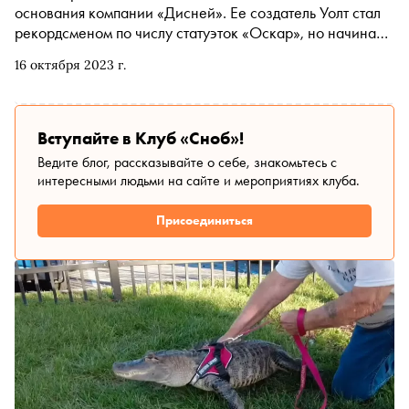
основания компании «Дисней». Ее создатель Уолт стал
рекордсменом по числу статуэток «Оскар», но начинал
свое дело в маленьком гараже. «Сноб» рассказывает
16 октября 2023 г.
историю человека, благодаря которому весь мир узнал о
Микки-Маусе и Дональде Даке
Вступайте в Клуб «Сноб»!
Ведите блог, рассказывайте о себе, знакомьтесь с
интересными людьми на сайте и мероприятиях клуба.
Присоединиться