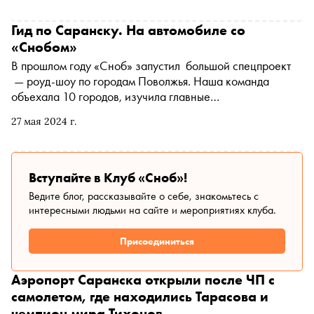
телеведущий рассказал «Снобу»
Гид по Саранску. На автомобиле со
«Снобом»
В прошлом году «Сноб» запустил большой спецпроект
— роуд-шоу по городам Поволжья. Наша команда
объехала 10 городов, изучила главные
достопримечательности и пообщалась с местными
27 мая 2024 г.
жителями, предпринимателями и краеведами. Саранск
— следующая остановка в нашем путешествии по
Поволжью. Кто разводит лошадей для Президентского
полка, где появится саранский «Флакон», как отличить
Вступайте в Клуб «Сноб»!
мокшу от эрзя — представителей мордовских народов, —
Ведите блог, рассказывайте о себе, знакомьтесь с
в репортаже
интересными людьми на сайте и мероприятиях клуба.
Присоединиться
Аэропорт Саранска открыли после ЧП с
самолетом, где находились Тарасова и
чемпион мира Тихонов