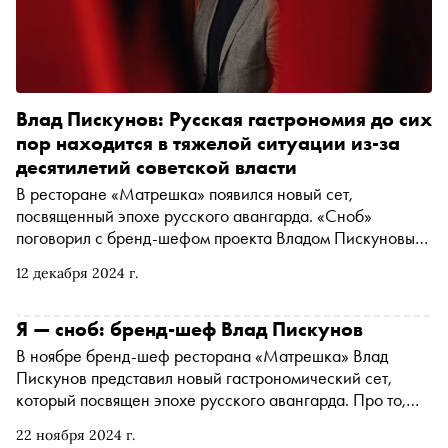
Влад Пискунов: Русская гастрономия до сих
пор находится в тяжелой ситуации из-за
десятилетий советской власти
В ресторане «Матрешка» появился новый сет,
посвященный эпохе русского авангарда. «Сноб»
поговорил с бренд-шефом проекта Владом Пискуновым,
автором книг и знатоком русской кухни — об
12 декабря 2024 г.
авангардной еде, гастрономии времен НЭПа, вкусах,
которые мы потеряли, и о том, какой могла бы быть
русская кухня, если бы не революция 1917 года
Я — сноб: бренд-шеф Влад Пискунов
В ноябре бренд-шеф ресторана «Матрешка» Влад
Пискунов представил новый гастрономический сет,
который посвящен эпохе русского авангарда. Про то,
каков «Черный квадрат» на вкус, и о том, как важно
22 ноября 2024 г.
видеть красоту во всем, повар, кулинарный писатель и