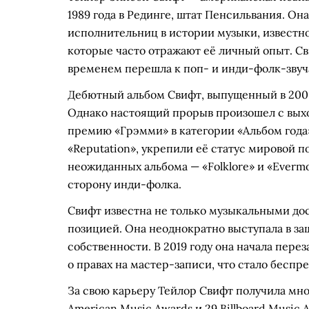
1989 года в Рединге, штат Пенсильвания. О
исполнительниц в истории музыки, известн
которые часто отражают её личный опыт. Св
временем перешла к поп- и инди-фолк-зву
Дебютный альбом Свифт, выпущенный в 2006 
Однако настоящий прорыв произошел с выход
премию «Грэмми» в категории «Альбом года»
«Reputation», укрепили её статус мировой по
неожиданных альбома — «Folklore» и «Everm
сторону инди-фолка.
Свифт известна не только музыкальными до
позицией. Она неоднократно выступала в за
собственности. В 2019 году она начала пере
о правах на мастер-записи, что стало бесп
За свою карьеру Тейлор Свифт получила мно
American Music Awards и 29 Billboard Music 