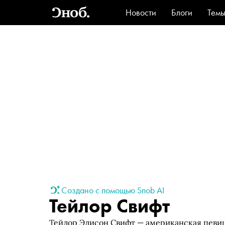
Новости
Блоги
Тем
Стиль
Ви
Создано с помощью Snob AI
Тейлор Свифт
Тейлор Элисон Свифт — американская певица