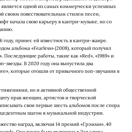
на является одной из самых коммерчески успешных
ой своим повествовательным стилем песен,
ифт начала свою карьеру в кантри-музыке, но со
чанию.
году, принес ей известность в кантри-жанре.
ом альбома «Fearless» (2008), который получил
. Последующие работы, такие как «Red», «1989» и
п-звезды. В 2020 году она выпустила два
ore», которые отошли от привычного поп-звучания в
стижениями, но и активной общественной
щиту прав женщин, артистов и творческой
записывать свои первые шесть альбомов после спора
рецедентным шагом в музыкальной индустрии.
жество наград, включая 14 премий «Грэмми», 40
Awards. Она также была включена в Зал славы