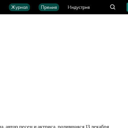
ы
Журнал
Премия
Индустрия
део
Город
IT-продукты
, автор песен и актриса, родившаяся 13 декабря