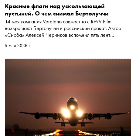
Красные флаги над ускользающей
пустыней. О чем снимал Бертолуччи
14 мая компания Vereteno совместно с RWV Film
возвращают Бертолуччи в российский прокат. Автор
«Сноба» Алексей Черников вспомнил пять лент
режиссера, связанных одним и тем же лейтмотивом:
5 мая 2026 г.
побега от себя и от реальности. Рассказываем, куда
ускользает красота, чем опасны модные костюмы и
кинематограф и почему пустыня — это лучший лабиринт