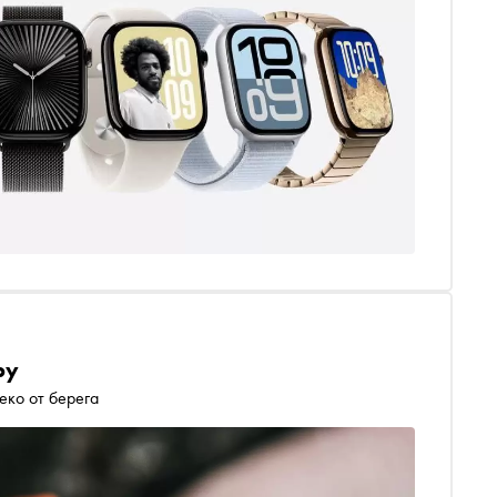
ру
еко от берега