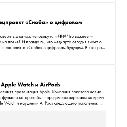
пецпроект «Сноба» о цифровом
оверить диагноз: человеку или ИИ? Что важнее —
 на плече? И правда ли, что медкарта сегодня знает о
аз
ооруженная алгоритмами, гаджетами и большими
становится процессом, цифра — посредником, а пациент
 поставить бот, но услышать его должен все еще
 Apple Watch и AirPods
осенняя презентация Apple. Компания показала новые
ce, функции которого были продемонстрированы во время
le Watch и наушники AirPods следующего поколения.
териале «Сноба»