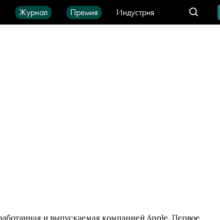
ы
Журнал
Премия
Индустрия
део
Город
IT-продукты
зработанная и выпускаемая компанией Apple. Первое