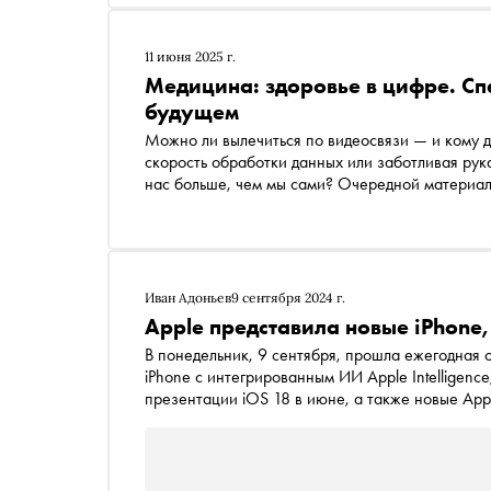
11 июня 2025 г.
Медицина: здоровье в цифре. С
будущем
Можно ли вылечиться по видеосвязи — и кому д
скорость обработки данных или заботливая рука
нас больше, чем мы сами? Очередной материал спецпроекта «Сноба» о цифровом будущем. В этот р
мы говорим о теле — и о том, как медицина, в
данными, меняет саму идею заботы. Здоровье 
— участником новой системы, где диагноз может
человек
Иван Адоньев
9 сентября 2024 г.
Apple представила новые iPhone,
В понедельник, 9 сентября, прошла ежегодная 
iPhone с интегрированным ИИ Apple Intelligen
презентации iOS 18 в июне, а также новые App
Какие обновления получили устройства — в ма