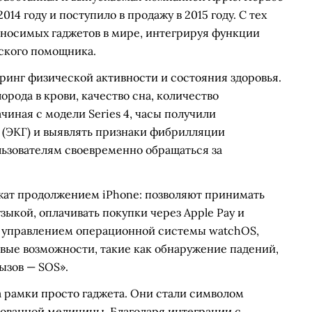
14 году и поступило в продажу в 2015 году. С тех
 носимых гаджетов в мире, интегрируя функции
ского помощника.
ринг физической активности и состояния здоровья.
орода в крови, качество сна, количество
иная с модели Series 4, часы получили
(ЭКГ) и выявлять признаки фибрилляции
льзователям своевременно обращаться за
жат продолжением iPhone: позволяют принимать
узыкой, оплачивать покупки через Apple Pay и
д управлением операционной системы watchOS,
овые возможности, такие как обнаружение падений,
ызов — SOS».
а рамки просто гаджета. Они стали символом
рованной медицины. Благодаря интеграции с