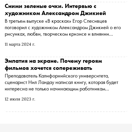
культуре не происходит ничего великого, возможно ли
Сними зеленые очки. Интервью с
возрождение аристократии, как в российскую политику
художником Александром Джикией
просочилось магическое сознание, стоит ли ждать
В третьем выпуске «В красках» Егор Спесивцев
нового Средневековья и почему олигархи любят дружить
поговорил с художником Александром Джикией о его
с богемой
рисунках, любви, творческом кризисе и влиянии
искусства на жизнь
11 марта 2024 г.
Эмпатия на экране. Почему героям
фильмов хочется сопереживать
Преподаватель Калифорнийского университета,
сценарист Нил Ландау написал книгу, которая будет
интересна не только начинающим работникам
киноиндустрии, но и людям, далеким от этой сферы. В
12 июля 2023 г.
«Сценарии сериала. Как написать историю, достойную
Нетфликса» автор подробно объясняет, почему одни
фильмы запоминаются на всю жизнь, а другие — нет. С
разрешения издательства «Бомбора» «Сноб» публикует
отрывок