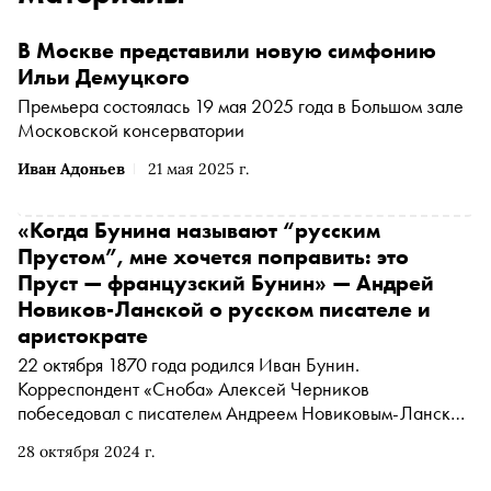
В Москве представили новую симфонию
Ильи Демуцкого
Премьера состоялась 19 мая 2025 года в Большом зале
Московской консерватории
Иван Адоньев
21 мая 2025 г.
«Когда Бунина называют “русским
Прустом”, мне хочется поправить: это
Пруст — французский Бунин» — Андрей
Новиков-Ланской о русском писателе и
аристократе
22 октября 1870 года родился Иван Бунин.
Корреспондент «Сноба» Алексей Черников
побеседовал с писателем Андреем Новиковым-Ланским
о том, почему Бунин токсично вел себя с
28 октября 2024 г.
современниками, кому принадлежит культура, в чем
состоит миссия настоящего художника, почему сегодня в