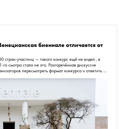
 Венецианская биеннале отличается от
частниц — такого конкурс ещё не видел , в
1-го смотра стало не это. Разгорячённая дискуссия
ганизаторов пересмотреть формат конкурса и ответить на
итики или эпоха культурного нейтралитета закончилась?