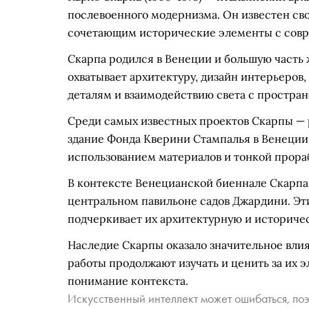
послевоенного модернизма. Он известен св
сочетающим исторические элементы с сов
Скарпа родился в Венеции и большую часть ж
охватывает архитектуру, дизайн интерьеров,
деталям и взаимодействию света с простран
Среди самых известных проектов Скарпы — 
здание Фонда Кверини Стампалья в Венеции
использованием материалов и тонкой прора
В контексте Венецианской биеннале Скарп
центральном павильоне садов Джардини. Эт
подчеркивает их архитектурную и историче
Наследие Скарпы оказало значительное влиян
работы продолжают изучать и ценить за их э
понимание контекста.
Искусственный интеллект может ошибаться, поэ