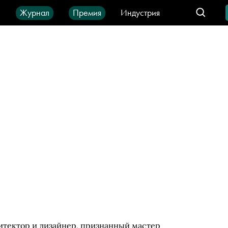
ы
Журнал
Премия
Индустрия
део
Город
IT-продукты
хитектор и дизайнер, признанный мастер