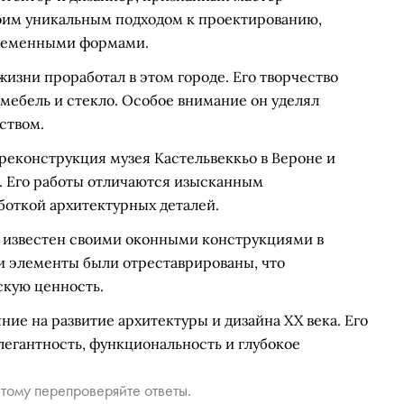
оим уникальным подходом к проектированию,
ременными формами.
изни проработал в этом городе. Его творчество
 мебель и стекло. Особое внимание он уделял
ством.
реконструкция музея Кастельвеккьо в Вероне и
. Его работы отличаются изысканным
боткой архитектурных деталей.
а известен своими оконными конструкциями в
и элементы были отреставрированы, что
скую ценность.
ие на развитие архитектуры и дизайна XX века. Его
легантность, функциональность и глубокое
тому перепроверяйте ответы.