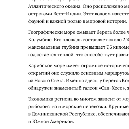
Атлантического океана. Оно расположено м
островами Вест-Индии. Этот водоем извест
фауной и важной ролью в мировой истории.
Географически море омывает берега более ч
Колумбию. Его площадь составляет около 2,
максимальная глубина превышает 7,6 киломе
год остается теплой, что способствует разв
Карибское море имеет огромное историческ
открытий оно служило основным маршрутом
из Нового Света. Именно здесь, у берегов К
обнаружен знаменитый галеон «Сан-Хосе», за
Экономика региона во многом зависит от м
рыболовство и морские перевозки. Крупные 
в Доминиканской Республике, обеспечивают
и Южной Америкой.