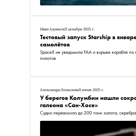
Иван Адоньев
21 декабря 2025 г.
Тестовый запуск Starship в янва
самолётов
SpaceX не уведомила FAA о взрыве корабля по 
пилотов
Александра Копылова
11 июня 2025 г.
У берегов Колумбии нашли сокр
галеона «Сан-Хосе»
Судно перевозило до 200 тонн золота, серебр