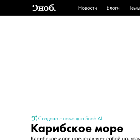
Новости
Блоги
Тем
Стиль
Ви
Создано с помощью Snob AI
Карибское море
Карибское море представляет собой полуза