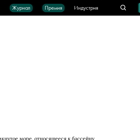
ы
Журнал
Премия
Индустрия
део
Город
IT-продукты
мкнутое море, относящееся к бассейну