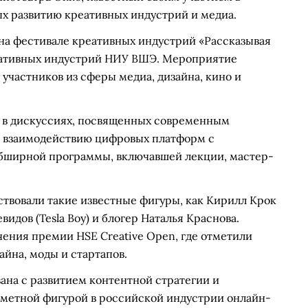
х развитию креативных индустрий и медиа.
а на фестивале креативных индустрий «Рассказывая
еативных индустрий НИУ ВШЭ. Мероприятие
 участников из сферы медиа, дизайна, кино и
е в дискуссиях, посвященных современным
же взаимодействию цифровых платформ с
обширной программы, включавшей лекции, мастер-
ствовали такие известные фигуры, как Кирилл Крок
видов (Tesla Boy) и блогер Наталья Краснова.
ния премии HSE Creative Open, где отметили
айна, моды и стартапов.
зана с развитием контентной стратегии и
аметной фигурой в российской индустрии онлайн-