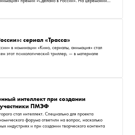
анимация» премии «Сделано в России». На церемонии
сериала Душаном Глигоровым и генеральным
то приводит к трагедиям, показанным в сериале, и
просто триллеры, а глубокие психологические истории
оссии»: сериал «Трасса»
сен этот психологический триллер, — в материале
енный интеллект при создании
т участники ПМЭФ
номического форума ответили на вопрос, насколько
ных индустриях и при создании творческого контента