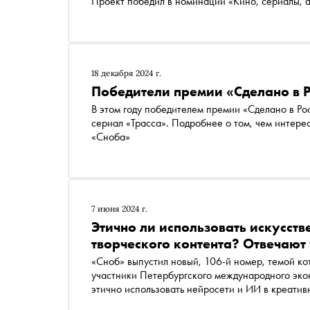
Проект победил в номинации «Кино, сериалы, 
награждения «Сноб» пообщался с режиссером 
продюсером Okko Гавриилом Гордеевым о том, ч
почему сегодня в России все чаще снимают не 
18 декабря 2024 г.
Победители премии «Сделано в Р
В этом году победителем премии «Сделано в России» в номинации «Кино, сериалы, анимация» стал
сериал «Трасса». Подробнее о том, чем интере
«Сноба»
7 июня 2024 г.
Этично ли использовать искусств
творческого контента? Отвечаю
«Сноб» выпустил новый, 106-й номер, темой которого стал интеллект. Специально для проекта
участники Петербургского международного эко
этично использовать нейросети и ИИ в креатив