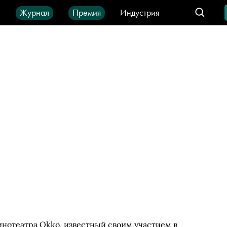
ы
Журнал
Премия
Индустрия
део
Город
IT-продукты
нотеатра Okko, известный своим участием в