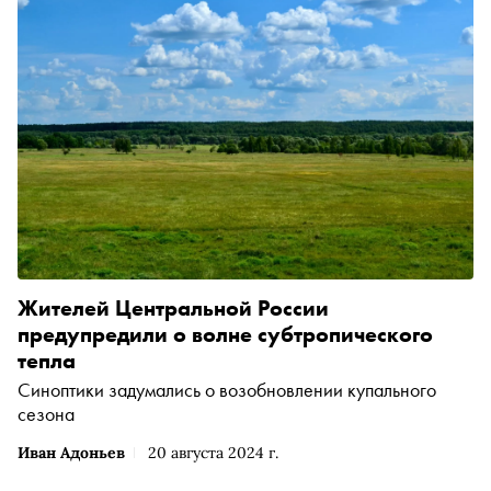
складываются в бесконечный цикл жизни. Художник
работает с фотографией как с медиумом памяти:
снимает на плёнку, вручную печатает отпечатки с
помощью оптической печати и шелкографии, возвращая
изображению материальность и вес. Рассказываем о
ключевых работах, которые можно увидеть на выставке,
и о том, как исследовать их с пользой для себя
Жителей Центральной России
предупредили о волне субтропического
тепла
Синоптики задумались о возобновлении купального
сезона
Иван Адоньев
20 августа 2024 г.