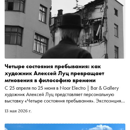
Четыре состояния пребывания: как
художник Алексей Луц превращает
мгновения в философию времени
С 25 апреля по 25 июня в Noor Electro | Bar & Gallery
художник Алексей Луц представляет персональную
выставку «Четыре состояния пребывания». Экспозиция
выстроена как последовательность внутренних и
13 мая 2026 г.
внешних переживаний человека: ограничение, путь,
свобода и возрождение. Эти состояния не существуют
отдельно друг от друга — они сменяются, повторяются и