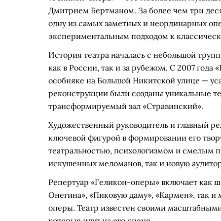
Дмитрием Бертманом. За более чем три деся
одну из самых заметных и неординарных оп
экспериментальным подходом к классическ
История театра началась с небольшой трупп
как в России, так и за рубежом. С 2007 год
особняке на Большой Никитской улице — ус
реконструкции были созданы уникальные те
трансформируемый зал «Стравинский».
Художественный руководитель и главный ре
ключевой фигурой в формировании его творч
театральностью, психологизмом и смелым п
искушенных меломанов, так и новую аудито
Репертуар «Геликон-оперы» включает как ш
Онегина», «Пиковую даму», «Кармен», так и
оперы. Театр известен своими масштабными 
которые идут на его сцене.