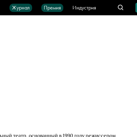
ы
Журнал
Премия
Индустрия
део
Город
IT-продукты
ьный театр, основанный в 1990 году режиссером