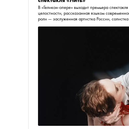
спектакля «Нить»
В «Геликон-опере» выходит премьера спектакля
целостности, рассказанная языком современног
роли — заслуженная артистка России, солистка
создании спектакля, пластическом театре и г
Морозов и хореограф Максим Петров рассказ