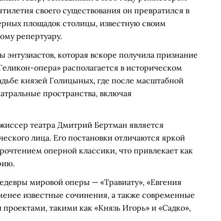
тилетия своего существования он превратился в
ерных площадок столицы, известную своим
ому репертуару.
ы энтузиастов, которая вскоре получила признание
а «Геликон-опера» располагается в историческом
адьбе князей Голицыных, где после масштабной
атральные пространства, включая
жиссер театра Дмитрий Бертман является
еского лица. Его постановки отличаются яркой
рочтением оперной классики, что привлекает как
рию.
едевры мировой оперы — «Травиату», «Евгения
 менее известные сочинения, а также современные
проектами, такими как «Князь Игорь» и «Садко»,