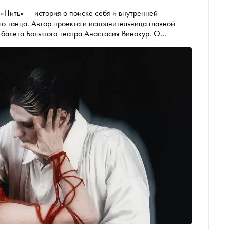
 «Нить» — история о поиске себя и внутренней
о танца. Автор проекта и исполнительница главной
 балета Большого театра Анастасия Винокур. О
раницах между словом и движением режиссёр Антон
али «Снобу»