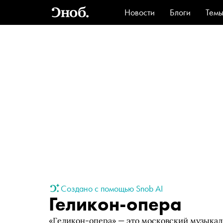
Новости
Блоги
Тем
Стиль
Ви
Создано с помощью Snob AI
Геликон-опера
«Геликон-опера» — это московский музыкал