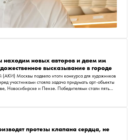
ы находим новых авторов и даем им
удожественное высказывание в городе
й (АКИ) Москвы подвело итоги конкурса для художников
еред участниками стояла задача придумать арт-объекты
кве, Новосибирске и Пензе. Победителями стали пять
рассказала «Снобу», как устроена «Арт-фабрика» и
оизводят протезы клапана сердца, не