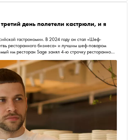
третий день полетели кастрюли, и я
сийской гастрономии. В 2024 году он стал «Шеф-
етвь ресторанного бизнеса» и лучшим шеф-поваром
яемый им ресторан Sage занял 4-ю строчку ресторанной
охновение, не бояться экспериментировать и пробовать
пьяный краб и где его едят, шеф-повар ресторана Sage
ии Макуш