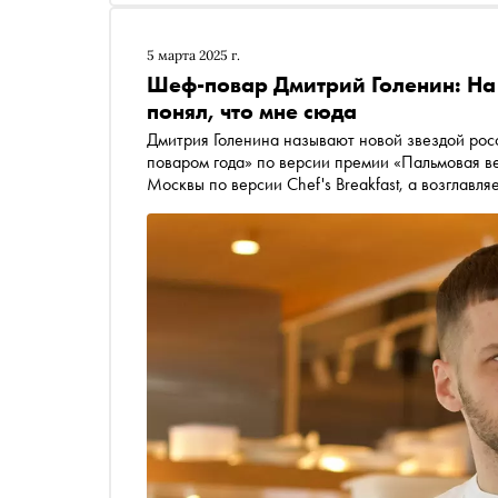
5 марта 2025 г.
Шеф-повар Дмитрий Голенин: На 
понял, что мне сюда
Дмитрия Голенина называют новой звездой рос
поваром года» по версии премии «Пальмовая в
Москвы по версии Chef's Breakfast, а возглавл
премии WhereToEat. О том, как не проспать вд
новое, работать с овощами, а также что такое 
рассказал в интервью редактору «Сноба» Мар