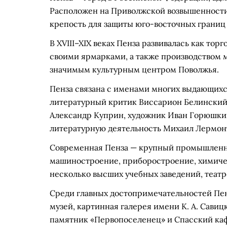
Расположен на Приволжской возвышенности, 
крепость для защиты юго-восточных границ 
В XVIII–XIX веках Пенза развивалась как то
своими ярмарками, а также производством му
значимым культурным центром Поволжья.
Пенза связана с именами многих выдающихс
литературный критик Виссарион Белинский
Александр Куприн, художник Иван Горюшкин
литературную деятельность Михаил Лермон
Современная Пенза — крупный промышленны
машиностроение, приборостроение, химиче
несколько высших учебных заведений, театро
Среди главных достопримечательностей Пе
музей, картинная галерея имени К. А. Савиц
памятник «Первопоселенец» и Спасский ка