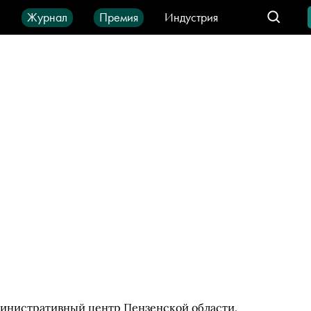
ы
Журнал
Премия
Индустрия
део
Город
IT-продукты
министративный центр Пензенской области.