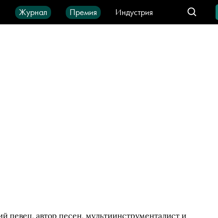
ы
Журнал
Премия
Индустрия
део
Город
IT-продукты
ий певец, автор песен, мультиинструменталист и