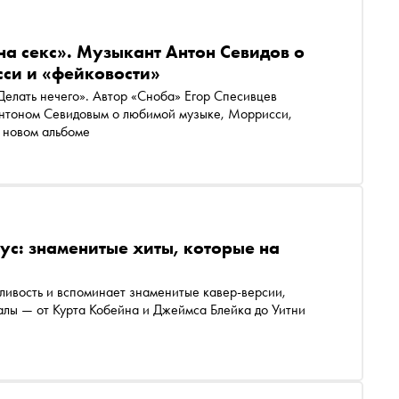
а секс». Музыкант Антон Севидов о
сси и «фейковости»
«Делать нечего». Автор «Сноба» Егор Спесивцев
Антоном Севидовым о любимой музыке, Моррисси,
и новом альбоме
ус: знаменитые хиты, которые на
ливость и вспоминает знаменитые кавер-версии,
алы — от Курта Кобейна и Джеймса Блейка до Уитни