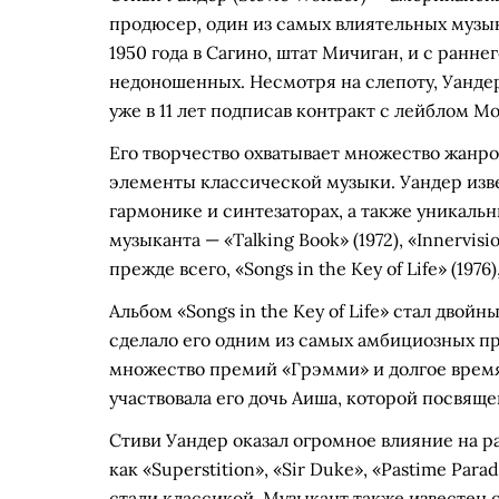
продюсер, один из самых влиятельных музык
1950 года в Сагино, штат Мичиган, и с ранне
недоношенных. Несмотря на слепоту, Уанд
уже в 11 лет подписав контракт с лейблом M
Его творчество охватывает множество жанров
элементы классической музыки. Уандер изве
гармонике и синтезаторах, а также уникал
музыканта — «Talking Book» (1972), «Innervisions»
прежде всего, «Songs in the Key of Life» (197
Альбом «Songs in the Key of Life» стал дво
сделало его одним из самых амбициозных п
множество премий «Грэмми» и долгое время 
участвовала его дочь Аиша, которой посвящен
Стиви Уандер оказал огромное влияние на ра
как «Superstition», «Sir Duke», «Pastime Para
стали классикой. Музыкант также известен 