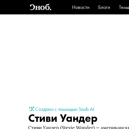
Новости
Блоги
Тем
Стиль
Ви
Создано с помощью Snob AI
Стиви Уандер
Стиви Уандер (Stevie Wonder) — американск