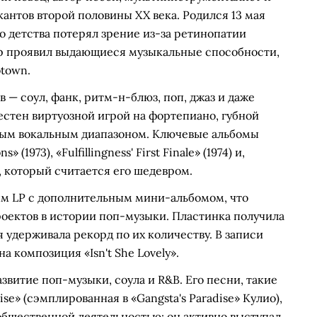
антов второй половины XX века. Родился 13 мая
го детства потерял зрение из-за ретинопатии
ер проявил выдающиеся музыкальные способности,
otown.
 — соул, фанк, ритм-н-блюз, поп, джаз и даже
стен виртуозной игрой на фортепиано, губной
ьным вокальным диапазоном. Ключевые альбомы
 (1973), «Fulfillingness' First Finale» (1974) и,
6), который считается его шедевром.
йным LP с дополнительным мини-альбомом, что
роектов в истории поп-музыки. Пластинка получила
удерживала рекорд по их количеству. В записи
а композиция «Isn't She Lovely».
звитие поп-музыки, соула и R&B. Его песни, такие
dise» (сэмплированная в «Gangsta's Paradise» Кулио),
общественной деятельностью: он активно выступал