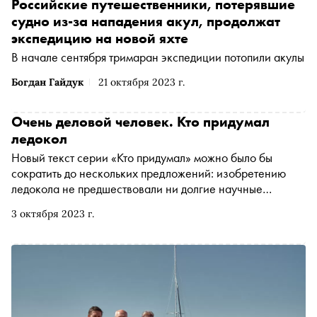
Российские путешественники, потерявшие
судно из-за нападения акул, продолжат
экспедицию на новой яхте
В начале сентября тримаран экспедиции потопили акулы
Богдан Гайдук
21 октября 2023 г.
Очень деловой человек. Кто придумал
ледокол
Новый текст серии «Кто придумал» можно было бы
сократить до нескольких предложений: изобретению
ледокола не предшествовали ни долгие научные
дискуссии, ни драматичная история с представлением
3 октября 2023 г.
неудачных образцов. Однако развернутое
повествование требуется по крайней мере из-за одного
обстоятельства: создателем ледокола был не ученый, а
предприниматель