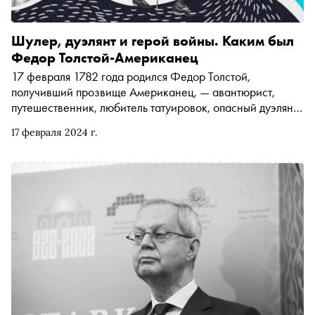
Шулер, дуэлянт и герой войны. Каким был
Федор Толстой-Американец
17 февраля 1782 года родился Федор Толстой,
получивший прозвище Американец, — авантюрист,
путешественник, любитель татуировок, опасный дуэлянт,
карточный шулер, участник двух войн, дядя Льва
17 февраля 2024 г.
Толстого и друг многих писателей начала XIX века. О
том, каким был самый скандальный человек эпохи, — в
материале «Сноба»