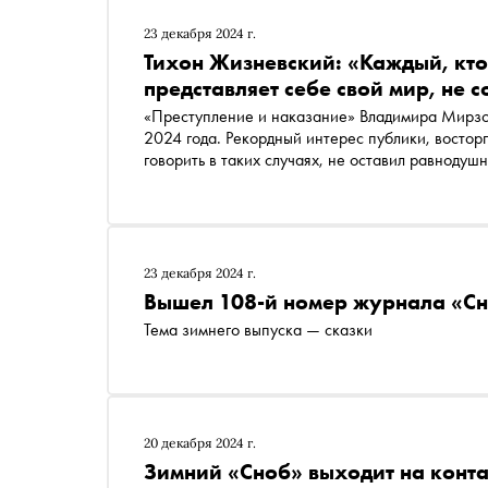
23 декабря 2024 г.
Тихон Жизневский: «Каждый, кто
представляет себе свой мир, не
«Преступление и наказание» Владимира Мирзое
2024 года. Рекордный интерес публики, востор
говорить в таких случаях, не оставил равнодушным никого. Об
«Сноб» главный редактор Никита Павлюк-Павлюченко предложил Тихону Жизневскому, исполнившему
роль Дмитрия Прокофьевича Разумихина — челов
сильного, как богатырь, и пьяного»
23 декабря 2024 г.
Вышел 108-й номер журнала «С
Тема зимнего выпуска — сказки
20 декабря 2024 г.
Зимний «Сноб» выходит на конта