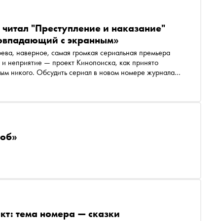
 читал "Преступление и наказание"
 совпадающий с экранным»
ва, наверное, самая громкая сериальная премьера
г и неприятие — проект Кинопоиска, как принято
судить сериал в новом номере журнала
ека «горячего, откровенного, простоватого, честного,
ноб»
кт: тема номера — сказки