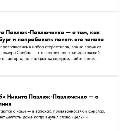
та Павлюк-Павлюченко — о том, как
ург и попробовать понять его заново
 превращались в набор стереотипов, важно время от
й номер «Сноба» — это честная попытка московской
о восторга, но с открытым сердцем, найти в нем
сибо»
б» Никита Павлюк-Павлюченко — о
ания
таются с нами — в запахах, привязанностях и смыслах.
т мечтать, даже когда выучил слова «цель» и