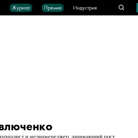
ы
Журнал
Премия
Индустрия
део
Город
IT-продукты
влюченко
журналист и медиаменеджер, занимающий пост