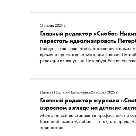
13 июня 2025 г.
Главный редактор «Сноба» Ники
перестать идеализировать Петерб
Города — как люди: чтобы отношения с ними не
времени присматриваться к ним заново. Летни
редакции взглянуть на Петербург без юношеског
неочевидные точки притяжения и сказать «спа
Никита Павлюк-Павлюченко
24 марта 2025 г.
Главный редактор журнала «Сно
взрослом взгляде на детские жел
Мечты не всегда становятся профессией, но ос
Весенний номер «Сноба» — о тех, кто продолжае
«ориентир»