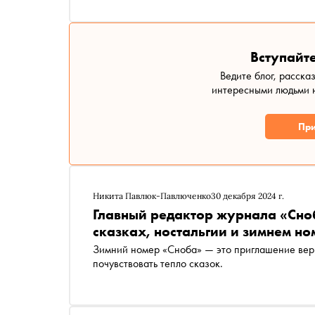
Вступайте
Ведите блог, расска
интересными людьми н
При
Никита Павлюк-Павлюченко
30 декабря 2024 г.
Главный редактор журнала «Сно
сказках, ностальгии и зимнем н
Зимний номер «Сноба» — это приглашение вернуться в детство, поставить жизнь на паузу и снова
почувствовать тепло сказок.