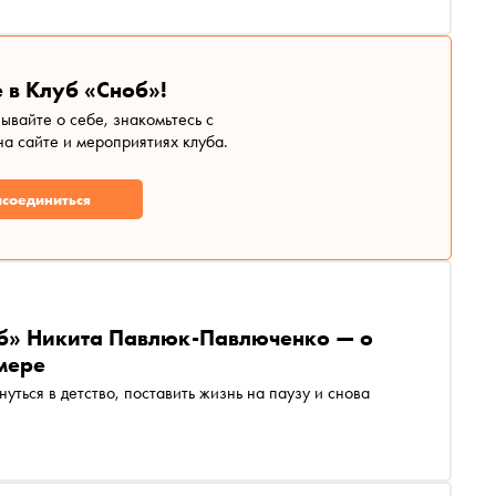
 в Клуб «Сноб»!
зывайте о себе, знакомьтесь с
а сайте и мероприятиях клуба.
соединиться
б» Никита Павлюк-Павлюченко — о
омере