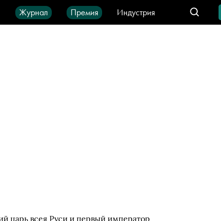
ы
Журнал
Премия
Индустрия
део
Город
IT-продукты
ий царь всея Руси и первый император