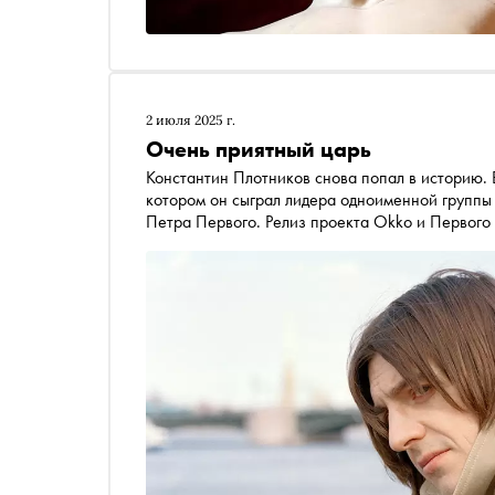
2 июля 2025 г.
Очень приятный царь
Константин Плотников снова попал в историю. В
котором он сыграл лидера одноименной группы 
Петра Первого. Релиз проекта Okko и Первого 
редактор летнего номера журнала «Сноб» Никита Павлюк-Павлюченко узнал у Плотникова, каково это
— быть царем