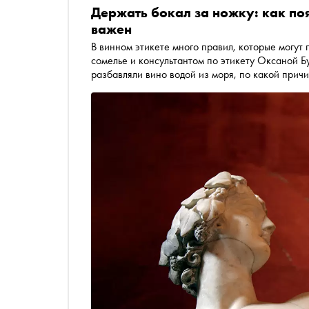
Держать бокал за ножку: как поя
важен
В винном этикете много правил, которые могут 
сомелье и консультантом по этикету Оксаной Б
разбавляли вино водой из моря, по какой причи
выкладывать гаджет на стол в ресторане — приз
Антуанетты