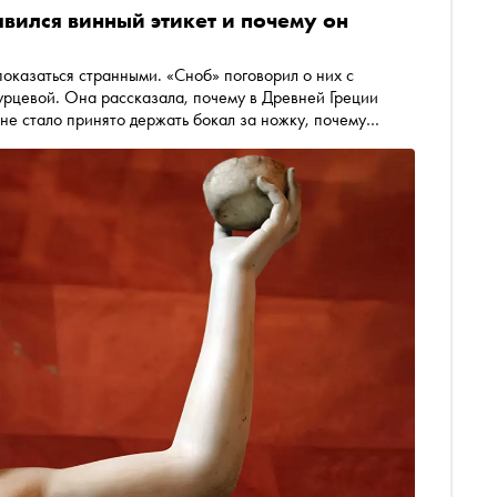
вился винный этикет и почему он
показаться странными. «Сноб» поговорил о них с
урцевой. Она рассказала, почему в Древней Греции
не стало принято держать бокал за ножку, почему
нак дурного тона, и при чём тут грудь Марии