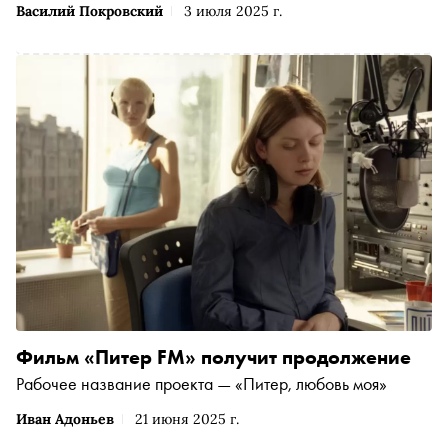
Василий Покровский
3 июля 2025 г.
появилась не вчера. В летнем номере «Сноба» Василий
Покровский вспоминает, как еще 20 лет эту моду задал
фильм «Питер FM»
Фильм «Питер FM» получит продолжение
Рабочее название проекта — «Питер, любовь моя»
Иван Адоньев
21 июня 2025 г.