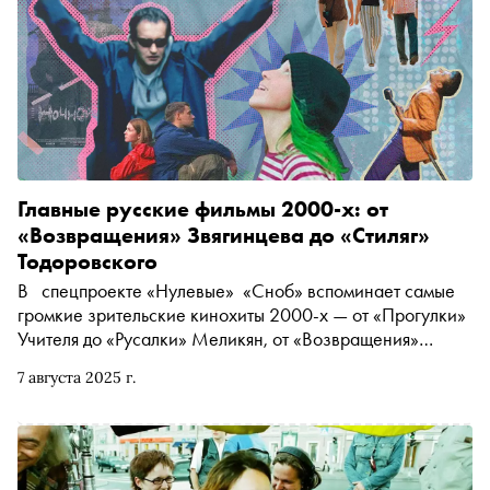
Главные русские фильмы 2000-х: от
«Возвращения» Звягинцева до «Стиляг»
Тодоровского
В спецпроекте «Нулевые» «Сноб» вспоминает самые
громкие зрительские кинохиты 2000-х — от «Прогулки»
Учителя до «Русалки» Меликян, от «Возвращения»
Звягинцева до «Изображая жертву» Серебренникова,
7 августа 2025 г.
от «Ночного дозора» Бекмамбетова до «Стиляг»
Тодоровского