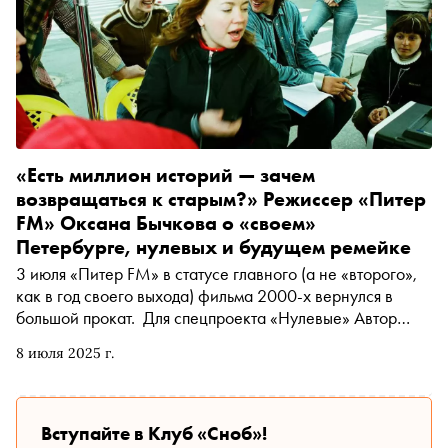
«Есть миллион историй — зачем
возвращаться к старым?» Режиссер «Питер
FM» Оксана Бычкова о «своем»
Петербурге, нулевых и будущем ремейке
3 июля «Питер FM» в статусе главного (а не «второго»,
как в год своего выхода) фильма 2000-х вернулся в
большой прокат. Для спецпроекта «Нулевые» Автор
«Сноба» Егор Спесивцев поговорил с его создателем,
8 июля 2025 г.
режиссером Оксаной Бычковой, о Петербурге, ее
отношении к готовящемуся ремейку, любимых фильмах и
сложной судьбе картины
Вступайте в Клуб «Сноб»!