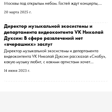
Москвы под открытым небом. Гостей ждут концерты,
несколько фестивалей, а также другие
20 марта 2025 г.
мероприятия. Генеральный партнер — бренд
современной электроники DIGMA PRO
Директор музыкальной экосистемы и
департамента видеоконтента VK Николай
Дуксин: В сфере развлечений нет
«вчерашних» заслуг
Директор музыкальной экосистемы и департамента
видеоконтента VK Николай Дуксин рассказал «Снобу»,
какую музыку любит, с какими артистами хочет
работать, каким видит будущее площадки, а также
14 июня 2023 г.
впервые назвал звезд, которые примут участие во
втором сезоне трека «Музыкальное видео» открытой
креативной платформы «Простор» от VK