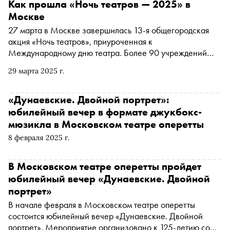
Как прошла «Ночь театров — 2025» в
Москве
27 марта в Москве завершилась 13-я общегородская
акция «Ночь театров», приуроченная к
Международному дню театра. Более 90 учреждений
культуры провели 120 мероприятий. Спектакли,
29 марта 2025 г.
открытые репетиции, лекции, дискуссии, экскурсии
посетили более 18 000 человек
«Дунаевские. Двойной портрет»:
юбилейный вечер в формате джукбокс-
мюзикла в Московском театре оперетты
8 февраля 2025 г.
В Московском театре оперетты пройдет
юбилейный вечер «Дунаевские. Двойной
портрет»
В начале февраля в Московском театре оперетты
состоится юбилейный вечер «Дунаевские. Двойной
портрет». Мероприятие организовано к 125-летию со