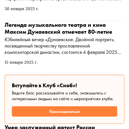
дня рождения советского композитора и дирижера
30 января 2025 г.
Исаака Дунаевского и 80-летию его сына, композитора
и народного артиста России Максима Дунаевского
Легенда музыкального театра и кино
Максим Дунаевский отмечает 80-летие
Юбилейный вечер «Дунаевские. Двойной портрет»,
посвященный творчеству прославленной
композиторской династии, состоится 4 февраля 2025
года в Московском театре оперетты
15 января 2025 г.
Вступайте в Клуб «Сноб»!
Ведите блог, рассказывайте о себе, знакомьтесь с
интересными людьми на сайте и мероприятиях клуба.
Присоединиться
Умер заслуженный артист России