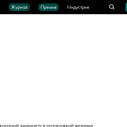
ы
Журнал
Премия
Индустрия
део
Город
IT-продукты
 который занимается поддержкой женщин,