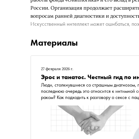
России. Организация продолжает расширять
вопросам ранней диагностики и доступнос
Искусственный интеллект может ошибаться, поэ
Материалы
27 февраля 2026 г.
Эрос и танатос. Честный гид по 
Люди, столкнувшиеся со страшным диагнозом, 
последнюю очередь это относится к интимной с
раком? Как подходить к разговору о сексе с па
переосмыслить свою сексуальность после утраты
выздоровлению? Об этом и многом другом в спецпроекте «Сноба» «Онкология: без протокола»
рассказала психолог, эксперт фонда «Онколог