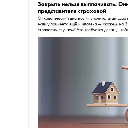
Закрыть нельзя выплачивать. Онк
представителя страховой
Онкологический диагноз — значительный удар не
если у пациента ещё и ипотека — скажем, на 3
страховым случаем? Что требуется делать, чтоб
может отказать в выплате? Может ли заёмщик 
эти — и многие другие — вопросы в спецпроекте «Сноба» «Онкология: без протокола» ответили
старший юрист фонда «Онкологика» Алёна Пус
Страхование» Сергей Простатин