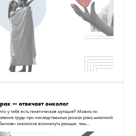
 рак — отвечает онколог
 что у тебя есть генетическая мутация? Можно ли
аление груди при наследственных рисках рака молочной
ычная» онкология возникнуть раньше, чем
а» Егор Спесивцев поговорил с врачом-маммологом и
экспертом фонда «Онкологика» Анной Архицкой в спецпроекте «Онкология: без протокола»