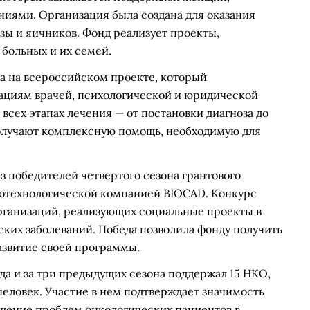
ниями. Организация была создана для оказания
ы и яичников. Фонд реализует проекты,
больных и их семей.
а на всероссийском проекте, который
ациям врачей, психологической и юридической
всех этапах лечения — от постановки диагноза до
олучают комплексную помощь, необходимую для
з победителей четвертого сезона грантового
биотехнологической компанией BIOCAD. Конкурс
рганизаций, реализующих социальные проекты в
ких заболеваний. Победа позволила фонду получить
развитие своей программы.
да и за три предыдущих сезона поддержал 15 НКО,
человек. Участие в нем подтверждает значимость
ешение проблем онкологических пациентов в