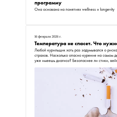
программу
Она основана на понятиях wellness и longevity
16 февраля 2026 г.
Температура не спасет. Что нужн
Любой курильщик хоть раз задумывался о риска
страхов. Насколько опасно курение на самом де
уже имеешь диагноз? Безопаснее ли стики, вейп
продуктов влияет на результаты биопсии и мор
спецпроекте «Сноба» «Онкология: без протокола» рассказал врач-онколог и торакальный хирург
Андрей Нефедов, эксперт фонда «Онкологика»