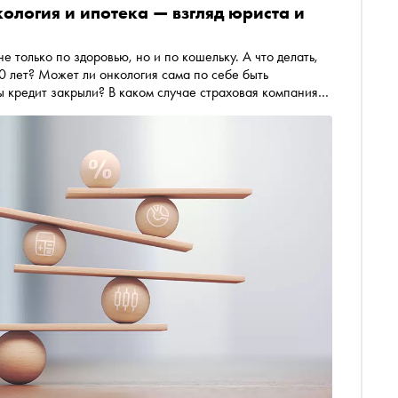
ология и ипотека — взгляд юриста и
 только по здоровью, но и по кошельку. А что делать,
0 лет? Может ли онкология сама по себе быть
ы кредит закрыли? В каком случае страховая компания
с онкологией рассчитывать на кредитные каникулы? На
товалова и генеральный директор АО СК «РСХБ-