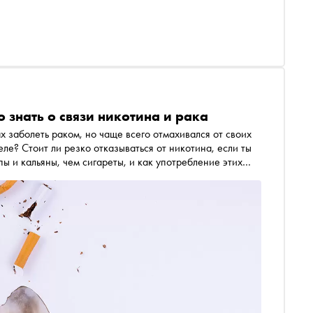
о знать о связи никотина и рака
х заболеть раком, но чаще всего отмахивался от своих
ле? Стоит ли резко отказываться от никотина, если ты
ы и кальяны, чем сигареты, и как употребление этих
фологию опухоли? Об этом и многом другом в