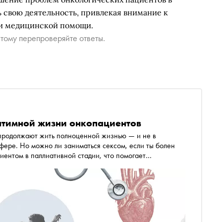
 свою деятельность, привлекая внимание к
ти медицинской помощи.
тому перепроверяйте ответы.
интимной жизни онкопациентов
продолжают жить полноценной жизнью — и не в
фере. Но можно ли заниматься сексом, если ты болен
циентом в паллиативной стадии, что помогает
 фертильности, и правда ли, что близость способствует
ика» Юлия Кожанова