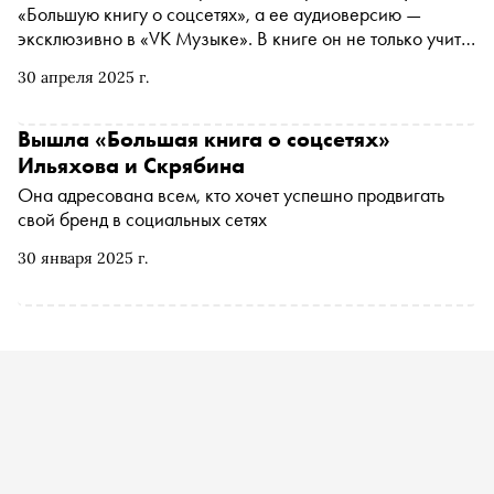
«Большую книгу о соцсетях», а ее аудиоверсию —
эксклюзивно в «VK Музыке». В книге он не только учит
писать хорошие тексты, но и утверждает, что текст — это
30 апреля 2025 г.
всего лишь финальный штрих. В большом интервью
«Снобу» он объяснил, что бизнесу не нужны лайки и
подписчики, что глупо развлекать аудиторию, если ты
Вышла «Большая книга о соцсетях»
сеть автозаправочных станций, и что курить на
Ильяхова и Скрябина
подкастах у Джо Рогана можно только после того, как
Она адресована всем, кто хочет успешно продвигать
запустишь ракету в космос
свой бренд в социальных сетях
30 января 2025 г.