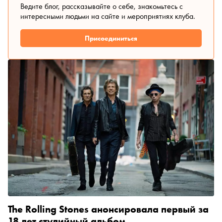
созданное, замысловато скроенное, но легкое и
Ведите блог, рассказывайте о себе, знакомьтесь с
свободное в ношении — вот что предлагают дизайнеры-
интересными людьми на сайте и мероприятиях клуба.
интеллектуалы.
Присоединиться
The Rolling Stones анонсировала первый за
18 лет студийный альбом