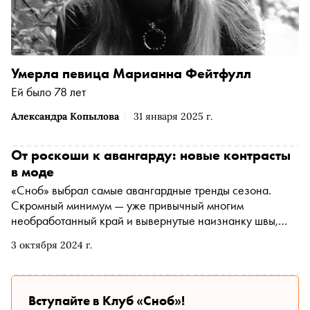
Умерла певица Марианна Фейтфулл
Ей было 78 лет
Александра Копылова
31 января 2025 г.
От роскоши к авангарду: новые контрасты
в моде
«Сноб» выбрал самые авангардные тренды сезона.
Скромный минимум — уже привычный многим
необработанный край и вывернутые наизнанку швы,
максимум — выцветшая на солнцепеке ткань,
3 октября 2024 г.
прожженный старинный шелк и залитая кислотой кожа.
Все создается из роскошных материалов в
традиционных или новаторских техниках, но лейтмотив
— расслабленность как антипод спешки. Сложно
Вступайте в Клуб «Сноб»!