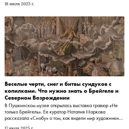
18 июля 2025 г.
Винзавод. В поддержку проекта и при информационном
партнерстве «Сноба» вышла книга-каталог , где
искусствовед и бывший директор Пушкинского музея
Елизавета Лихачева на примерах от Рафаэля до Ле
Корбюзье объясняет, почему контекст решает все.
Читайте ее эссе в эксклюзивной публикации «Сноба»
Веселые черти, снег и битвы сундуков с
копилками. Что нужно знать о Брейгеле и
Северном Возрождении
В Пушкинском музее открылась выставка гравюр «Не
только Брейгель». Ее куратор Наталия Маркова
рассказала «Снобу» о том, как видели мир художники
XVI века, почему Тарковский и Ларс фон Триер
17 июля 2025 г.