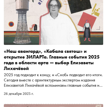
«Наш авангард», «Кабала святош» и
открытие ЗИЛАРТа. Главные события 2025
года в области арта — выбор Елизаветы
Лихачёвой
2025 год подходит к концу, и «Сноб» подводит его итоги.
Сегодня вместе с архитектурным экспертом издания
Елизаветой Лихачёвой вспоминаем главные события из
области арта (и вокруг него): от открытия музейно-
26 декабря 2025 г.
выставочного центра ЗИЛАРТ и премьеры «Кабалы
Святош» в МХТ имени Чехова до «Нашего авангарда» в
Русском музее и революционного переноса Шуховской