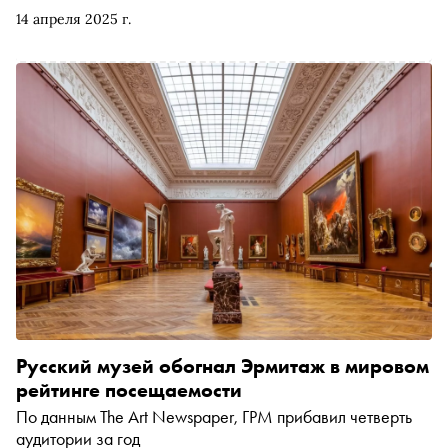
перед студентами и показал свой поэтический сборник
14 апреля 2025 г.
«Размышления о жизни»
Русский музей обогнал Эрмитаж в мировом
рейтинге посещаемости
По данным The Art Newspaper, ГРМ прибавил четверть
аудитории за год