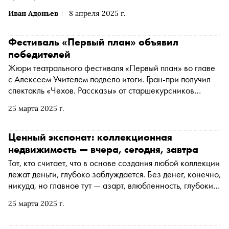
Иван Адоньев
8 апреля 2025 г.
Фестиваль «Первый план» объявил
победителей
Жюри театрального фестиваля «Первый план» во главе
с Алексеем Учителем подвело итоги. Гран-при получил
спектакль «Чехов. Рассказы» от старшекурсников
ГИТИСа
25 марта 2025 г.
Ценный экспонат: коллекционная
недвижимость — вчера, сегодня, завтра
Тот, кто считает, что в основе создания любой коллекции
лежат деньги, глубоко заблуждается. Без денег, конечно,
никуда, но главное тут — азарт, влюбленность, глубокие
знания и даже общественно значимое целеполагание.
25 марта 2025 г.
И если раньше речь шла о собирании предметов от
марок до картин, то недавно в российском словаре