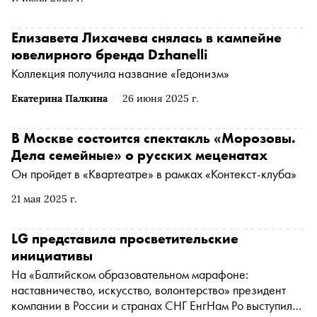
цитировали Брейгеля в своих фильмах, что связывает
его с роботами Илона Маска и солдатами Урфина
Джуса и чем отличается Северное Возрождение от
Елизавета Лихачева снялась в кампейне
итальянского
ювелирного бренда Dzhanelli
Коллекция получила название «Гедонизм»
Екатерина Палкина
26 июня 2025 г.
В Москве состоится спектакль «Морозовы.
Дела семейные» о русских меценатах
Он пройдет в «Квартеатре» в рамках «Контекст-клуба»
21 мая 2025 г.
LG представила просветительские
инициативы
На «Балтийском образовательном марафоне:
наставничество, искусство, волонтерство» президент
компании в России и странах СНГ ЕнгНам Ро выступил