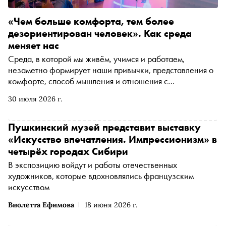
«Чем больше комфорта, тем более
дезориентирован человек». Как среда
меняет нас
Среда, в которой мы живём, учимся и работаем,
незаметно формирует наши привычки, представления о
комфорте, способ мышления и отношения с
окружающими. Она складывается из архитектуры,
30 июля 2026 г.
технологий, образовательных практик и городского
пространства — и постоянно меняется вместе с нами. На
встрече «Сноба» искусствовед и историк архитектуры
Пушкинский музей представит выставку
Елизавета Лихачёва и генеральный продюсер
«Искусство впечатления. Импрессионизм» в
образовательных программ для предпринимателей
четырёх городах Сибири
Школы управления СКОЛКОВО, академический
В экспозицию войдут и работы отечественных
директор программы «Культурный код» Елена
художников, которые вдохновлялись французским
Бондаренко говорили о том, почему дом выдаёт хозяина,
искусством
город невозможно сохранить как музей, а технологии,
созданные ради удобства, однажды могут избавить нас
Виолетта Ефимова
18 июня 2026 г.
от необходимости думать