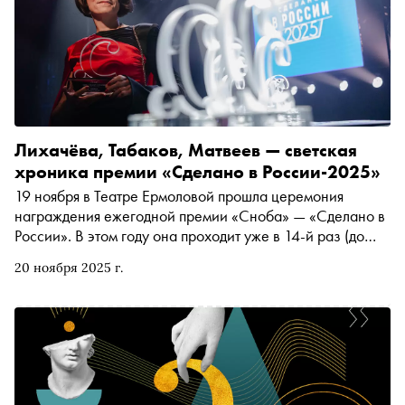
Лихачёва, Табаков, Матвеев — светская
хроника премии «Сделано в России-2025»
19 ноября в Театре Ермоловой прошла церемония
награждения ежегодной премии «Сноба» — «Сделано в
России». В этом году она проходит уже в 14-й раз (до
юбилея осталось совсем немного!). Кто посетил
20 ноября 2025 г.
церемонию и что означает её слоган «Живо моё
сердечко» — рассказываем в материале. А со списком
победителей можно ознакомиться здесь