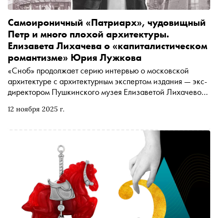
Самоироничный «Патриарх», чудовищный
Петр и много плохой архитектуры.
Елизавета Лихачева о «капиталистическом
романтизме» Юрия Лужкова
«Сноб» продолжает серию интервью о московской
архитектуре с архитектурным экспертом издания — экс-
директором Пушкинского музея Елизаветой Лихачевой.
Во втором материале автор «Сноба» Егор Спесивцев
12 ноября 2025 г.
поговорил с ней об удивительном мире
«капиталистического романтизма» Юрия Лужкова — от
знаменитых «Дома-Яйца» и «Наутилуса» до
(неожиданно) удачной Ходынки и самоироничного
«Патриарха», Храма Христа Спасителя и даже станции
метро Славянский Бульвар — единодушно любимой
всеми участниками разговора