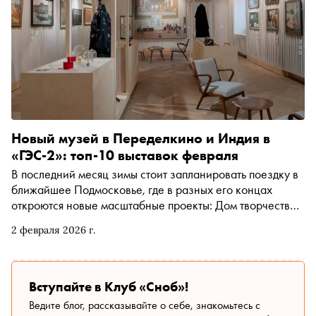
из спорт-клуба в социальный феномен, выяснил «Сноб».
Таким стало беговое сообщество «Пыльные Гантели» —
проект, который живёт за счёт идеи объединять, а не
коммерческих взносов
Новый музей в Переделкино и Индия в
«ГЭС-2»: топ-10 выставок февраля
В последний месяц зимы стоит запланировать поездку в
ближайшее Подмосковье, где в разных его концах
откроются новые масштабные проекты: Дом творчества
Переделкино открывает новый музей выставкой-
2 февраля 2026 г.
разговором о Викторе Шкловском, а в Серпухове
развернётся летопись «русского импрессионизма».
Ведущие музеи Москвы и Санкт-Петербурга готовят
свои камерные выставочные исследования: Музей
Вступайте в Клуб «Сноб»!
русского импрессионизма углубится в маскарад, а
Ведите блог, рассказывайте о себе, знакомьтесь с
Эрмитаж — в детектив