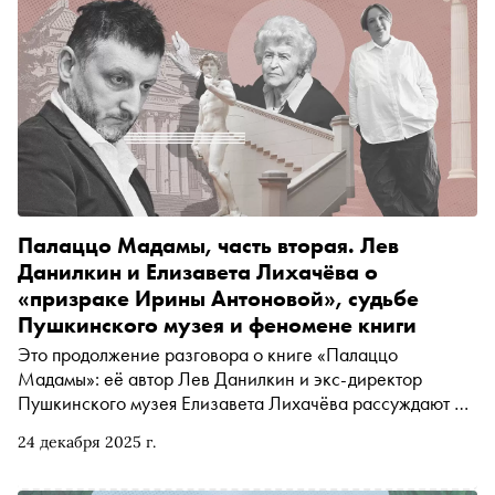
башни в Выксе
Палаццо Мадамы, часть вторая. Лев
Данилкин и Елизавета Лихачёва о
«призраке Ирины Антоновой», судьбе
Пушкинского музея и феномене книги
Это продолжение разговора о книге «Палаццо
Мадамы»: её автор Лев Данилкин и экс-директор
Пушкинского музея Елизавета Лихачёва рассуждают о
судьбе Пушкинского музея, ищут (и находят) объяснение
24 декабря 2025 г.
исключительной популярности этой биографии и
решают, останется ли «призрак Антоновой» в прошлом