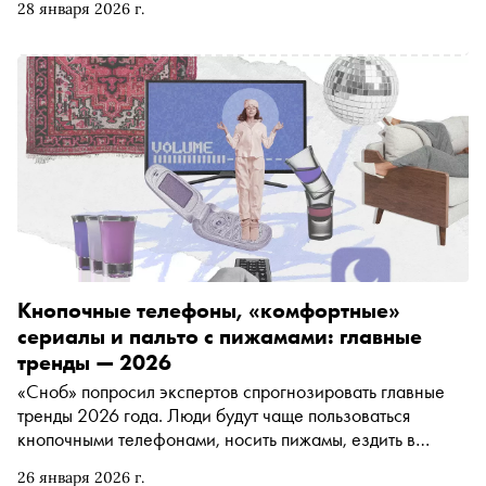
28 января 2026 г.
бизнеса в 2026 году, новых проектах за пределами ТТК
и на Патриарших прудах и роботах, которые заменят
технический персонал и линейных поваров
Кнопочные телефоны, «комфортные»
сериалы и пальто с пижамами: главные
тренды — 2026
«Сноб» попросил экспертов спрогнозировать главные
тренды 2026 года. Люди будут чаще пользоваться
кнопочными телефонами, носить пижамы, ездить в
регионы за настойками с необычными вкусами и
26 января 2026 г.