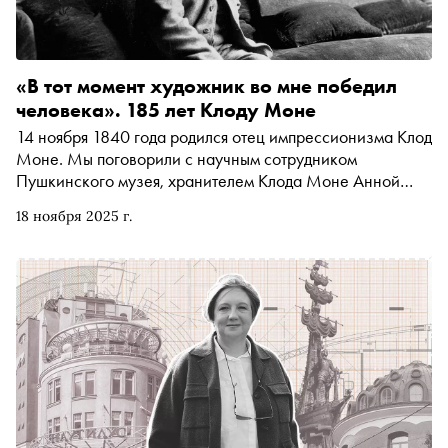
«В тот момент художник во мне победил
человека». 185 лет Клоду Моне
14 ноября 1840 года родился отец импрессионизма Клод
Моне. Мы поговорили с научным сотрудником
Пушкинского музея, хранителем Клода Моне Анной
Познанской о том, как непоставленная рука помогла
18 ноября 2025 г.
художнику совершить революцию в живописи, о его
тайном романе на фоне умирающей жены и о том, как
импрессионистов рассорило дело Дрейфуса