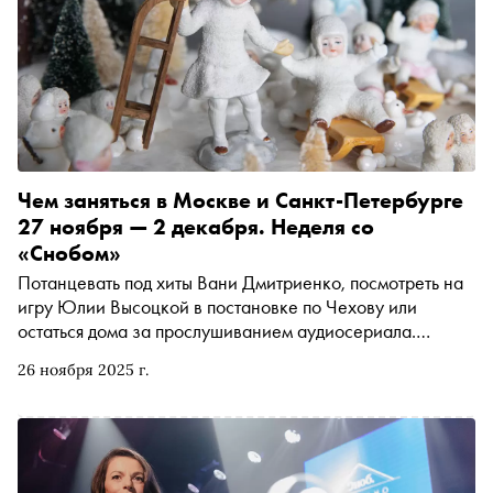
также его грузинской — как будто бы «дословной» —
копии)
Чем заняться в Москве и Санкт-Петербурге
27 ноября — 2 декабря. Неделя со
«Снобом»
Потанцевать под хиты Вани Дмитриенко, посмотреть на
игру Юлии Высоцкой в постановке по Чехову или
остаться дома за прослушиванием аудиосериала.
Рассказываем, чем заняться и куда сходить на
26 ноября 2025 г.
ближайшей неделе