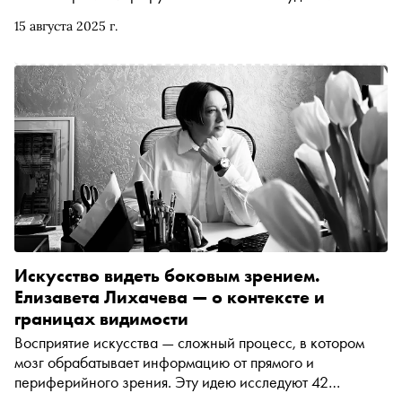
участников проекта, которые можно пройти в погоне за
15 августа 2025 г.
творческим вдохновением или для знакомства с городом
с неизведанной стороны. Художники рассказывают, как
одна точка на карте — будь то галерея, кафе, двор или
закоулочек — может стать точкой опоры на пути творца.
И каким образом городская среда превращается в
авансцену для самовыражения и творческих открытий
Искусство видеть боковым зрением.
Елизавета Лихачева — о контексте и
границах видимости
Восприятие искусства — сложный процесс, в котором
мозг обрабатывает информацию от прямого и
периферийного зрения. Эту идею исследуют 42
художника на выставке «Границы видимости» в ЦСИ