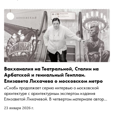
смотреть новые лирические комедии в стиле Георгия
Данелии. Подробнее об этих и других трендах — в
материале «Сноба»
Вакханалия на Театральной, Сталин на
Арбатской и гениальный Генплан.
Елизавета Лихачева о московском метро
«Сноб» продолжает серию интервью о московской
архитектуре с архитектурным экспертом издания
Елизаветой Лихачевой. В четвертом материале автор
«Сноба» Егор Спесивцев поговорил с экс-директором
23 января 2026 г.
Пушкинского музея о московском метро — от 1930-х до