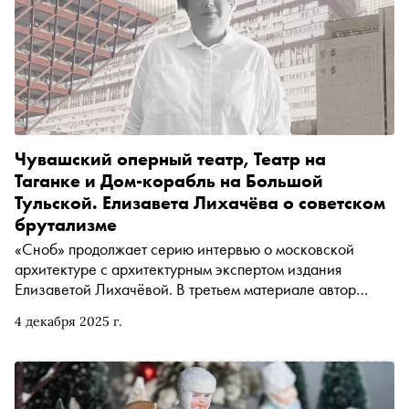
коллекционером Щукиным и почему настоящий меценат
всегда инвестирует в парадигму, а не в конкретный
продукт
Чувашский оперный театр, Театр на
Таганке и Дом-корабль на Большой
Тульской. Елизавета Лихачёва о советском
брутализме
«Сноб» продолжает серию интервью о московской
архитектуре с архитектурным экспертом издания
Елизаветой Лихачёвой. В третьем материале автор
«Сноба» Егор Спесивцев поговорил с экс-директором
4 декабря 2025 г.
Пушкинского музея о брутализме: от Чувашского театра
оперы и балета (да, того самого) и Дома-корабля на
Большой Тульской до перевёрнутой пирамиды
Словацкого радио, города Скопье и «Хабитата 67» (а