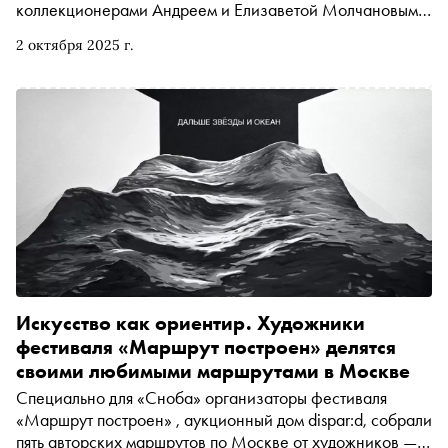
коллекционерами Андреем и Елизаветой Молчановыми.
Пространство задумано как место диалога о
2 октября 2025 г.
коллекционировании — не только как о хобби, но и как
о культурной практике
Искусство как ориентир. Художники
фестиваля «Маршрут построен» делятся
своими любимыми маршрутами в Москве
Специально для «Сноба» организаторы фестиваля
«Маршрут построен» , аукционный дом dispar:d, собрали
пять авторских маршрутов по Москве от художников —