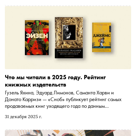
сегодняшнего дня. Чем станции похожи на храмы?
Соединится ли когда-нибудь желтая ветка? Почему
новое метро строят в чистом поле — и правда ли так
было всегда? Об этом и многом другом — в материале
«Сноба»
Что мы читали в 2025 году. Рейтинг
книжных издательств
Гузель Яхина, Эдуард Лимонов, Саманта Харви и
Донато Карризи — «Сноб» публикует рейтинг самых
продаваемых книг уходящего года по данным
издательств. В топе — не только ожидаемые хиты, но и
31 декабря 2025 г.
неожиданные открытия в нон-фикшене и детской
литературе