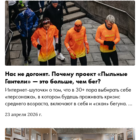
Нас не догонят. Почему проект «Пыльные
Гантели» — это больше, чем бег?
Интернет-шуточки о том, что в 30+ пора выбирать себе
«персонажа», в котором будешь проживать кризис
среднего возраста, включают в себя и «скан» бегуна. Но
что именно миллениалы ищут в беге — и что находят?
23 апреля 2026 г.
Это история не столько про свободу и желание
пробовать новое, но и про сам факт принадлежности к
«стае». А что «стая» может дать, кроме бега как
такового? Оказывается, немало — и даже превратиться