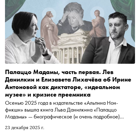
— или будет с нами всегда
Палаццо Мадамы, часть первая. Лев
Данилкин и Елизавета Лихачёва об Ирине
Антоновой как диктаторе, «идеальном
музее» и кризисе преемника
Осенью 2025 года в издательстве «Альпина Нон-
фикшн» вышла книга Льва Данилкина «Палаццо
Мадамы» — биографическое (и очень подробное)
исследование жизни многолетнего директора
23 декабря 2025 г.
Пушкинского музея Ирины Антоновой. Мнения о тексте
(как в экспертной среде, так и далеко за её пределами)