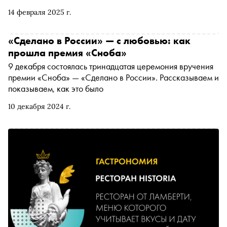
беспроигрышной лотерее и продегустировать новые
14 февраля 2025 г.
блюда под бокал игристого. «Сноб» выбрал самые
необычные предложения к празднику
«Сделано в России» — с любовью: как
прошла премия «Сноба»
9 декабря состоялась тринадцатая церемония вручения
премии «Сноба» — «Сделано в России». Рассказываем и
показываем, как это было
10 декабря 2024 г.