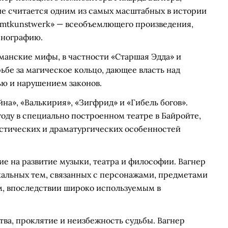
ие считается одним из самых масштабных в истории
amtkunstwerk» — всеобъемлющего произведения,
енографию.
манские мифы, в частности «Старшая Эдда» и
рьбе за магическое кольцо, дающее власть над
ью и нарушением законов.
йна», «Валькирия», «Зигфрид» и «Гибель богов».
году в специально построенном театре в Байройте,
устических и драматургических особенностей
ие на развитие музыки, театра и философии. Вагнер
кальных тем, связанных с персонажами, предметами
м, впоследствии широко используемым в
тва, проклятие и неизбежность судьбы. Вагнер