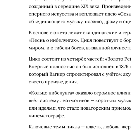
созданный в середине XIX века. Произведен
оперного искусства и воплощает идею «Ges
объединяющего музыку, поэзию, драму и сц
В основе сюжета лежат скандинавские и гер
«Песнь о нибелунгах». Цикл повествует о бо
миром, и о гибели богов, вызванной алчност
Цикл состоит из четырёх частей: «Золото Ре
Впервые полностью он был исполнен в 1876 
который Вагнер спроектировал с учётом ак
своего произведения.
«Кольцо нибелунга» оказало огромное влиян
ввёл систему лейтмотивов — коротких музы
или идеями, что стало новаторским приёмо
кинематографе.
Ключевые темы цикла — власть, любовь, жер