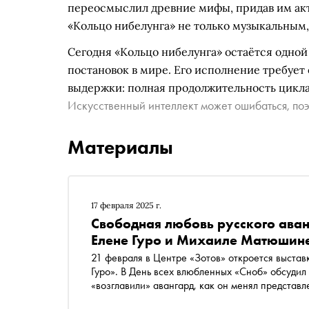
переосмыслил древние мифы, придав им акт
«Кольцо нибелунга» не только музыкальным,
Сегодня «Кольцо нибелунга» остаётся одно
постановок в мире. Его исполнение требует 
выдержки: полная продолжительность цикла 
Искусственный интеллект может ошибаться, поэ
Материалы
17 февраля 2025 г.
Свободная любовь русского аван
Елене Гуро и Михаиле Матюшин
21 февраля в Центре «Зотов» откроется выста
Гуро». В День всех влюбленных «Сноб» обсудил
«возглавили» авангард, как он менял представл
человеческое как таковое, из-за чего сексуаль