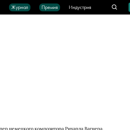
ы
Журнал
Премия
Индустрия
део
Город
IT-продукты
опер немецкого композитора Рихарда Вагнера,