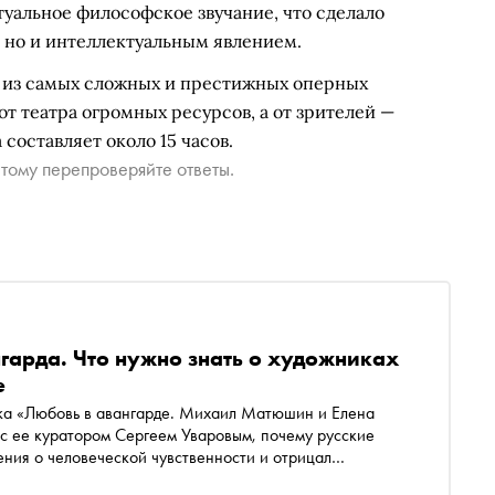
уальное философское звучание, что сделало
 но и интеллектуальным явлением.
й из самых сложных и престижных оперных
от театра огромных ресурсов, а от зрителей —
составляет около 15 часов.
тому перепроверяйте ответы.
гарда. Что нужно знать о художниках
е
вка «Любовь в авангарде. Михаил Матюшин и Елена
 с ее куратором Сергеем Уваровым, почему русские
ения о человеческой чувственности и отрицал
ная революция захлебнулась при Сталине, какие