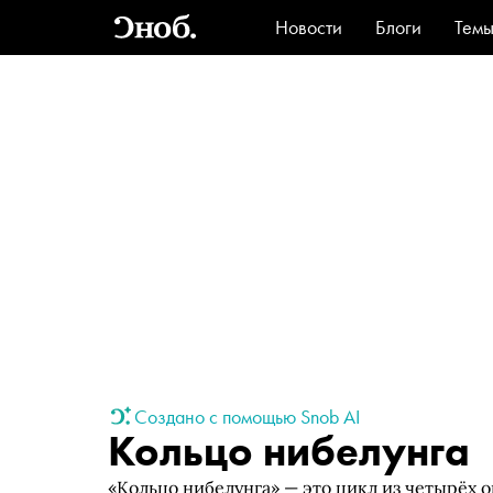
Новости
Блоги
Тем
Стиль
Ви
Создано с помощью Snob AI
Кольцо нибелунга
«Кольцо нибелунга» — это цикл из четырёх 