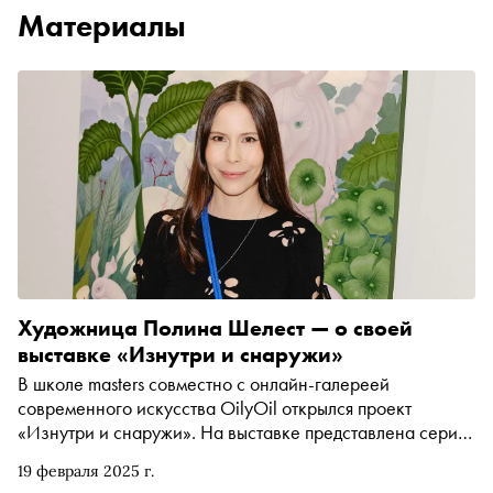
Материалы
Художница Полина Шелест — о своей
выставке «Изнутри и снаружи»
В школе masters совместно с онлайн-галереей
современного искусства OilyOil открылся проект
«Изнутри и снаружи». На выставке представлена серия
работ Полины Шелест, рассказывающая о
19 февраля 2025 г.
переживаниях, открытиях и выводах в опыте познания