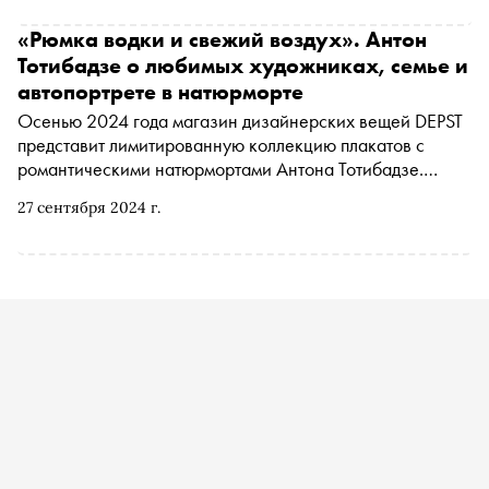
себя
«Рюмка водки и свежий воздух». Антон
Тотибадзе о любимых художниках, семье и
автопортрете в натюрморте
Осенью 2024 года магазин дизайнерских вещей DEPST
представит лимитированную коллекцию плакатов с
романтическими натюрмортами Антона Тотибадзе.
«Сноб» поговорил с художником о его первых
27 сентября 2024 г.
впечатлениях от живописи, неправильных хинкальных и
кошмарных снах