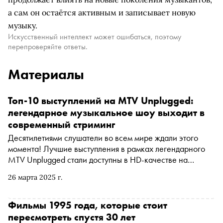
а сам он остаётся активным и записывает новую
музыку.
Искусственный интеллект может ошибаться, поэтому
перепроверяйте ответы.
Материалы
Топ-10 выступлений на MTV Unplugged:
легендарное музыкальное шоу выходит в
современный стриминг
Десятилетиями слушатели во всем мире ждали этого
момента! Лучшие выступления в рамках легендарного
MTV Unplugged стали доступны в HD-качестве на
стриминге Paramount+. По этому поводу «Сноб» решил
26 марта 2025 г.
вспомнить самые удачные анплагды за всю историю шоу
— от Шинейд О’Коннор до Бьорк, от Пола Маккартни до
Nirvana. MTV Unplugged — телешоу канала MTV,
Фильмы 1995 года, которые стоит
участники которого исполняют свои песни на
пересмотреть спустя 30 лет