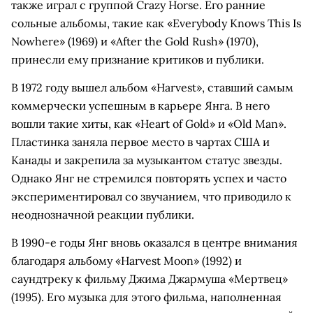
также играл с группой Crazy Horse. Его ранние
сольные альбомы, такие как «Everybody Knows This Is
Nowhere» (1969) и «After the Gold Rush» (1970),
принесли ему признание критиков и публики.
В 1972 году вышел альбом «Harvest», ставший самым
коммерчески успешным в карьере Янга. В него
вошли такие хиты, как «Heart of Gold» и «Old Man».
Пластинка заняла первое место в чартах США и
Канады и закрепила за музыкантом статус звезды.
Однако Янг не стремился повторять успех и часто
экспериментировал со звучанием, что приводило к
неоднозначной реакции публики.
В 1990-е годы Янг вновь оказался в центре внимания
благодаря альбому «Harvest Moon» (1992) и
саундтреку к фильму Джима Джармуша «Мертвец»
(1995). Его музыка для этого фильма, наполненная