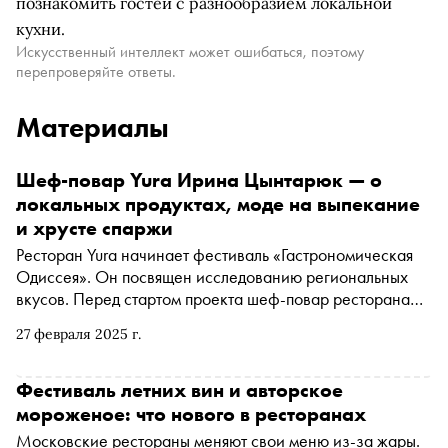
познакомить гостей с разнообразием локальной
кухни.
Искусственный интеллект может ошибаться, поэтому
перепроверяйте ответы.
Материалы
Шеф-повар Yura Ирина Цынтарюк — о
локальных продуктах, моде на выпекание
и хрусте спаржи
Ресторан Yura начинает фестиваль «Гастрономическая
Одиссея». Он посвящен исследованию региональных
вкусов. Перед стартом проекта шеф-повар ресторана
Ирина Цынтарюк рассказала «Снобу», почему в России
27 февраля 2025 г.
растет интерес к локальным продуктам и чем спаржа с
фермерской грядки лучше спаржи из агрохолдинга
Фестиваль летних вин и авторское
мороженое: что нового в ресторанах
Московские рестораны меняют свои меню из-за жары.