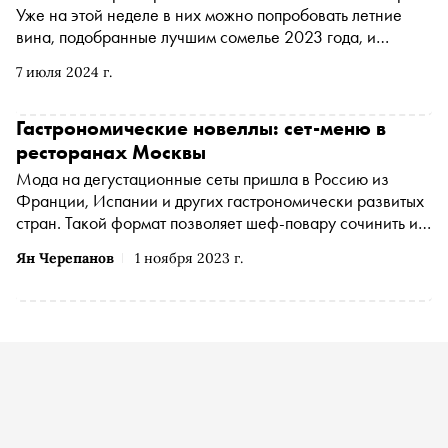
Уже на этой неделе в них можно попробовать летние
вина, подобранные лучшим сомелье 2023 года, и
авторское мороженое. Об этих и других новинках — в
7 июля 2024 г.
материале «Сноба»
Гастрономические новеллы: сет-меню в
ресторанах Москвы
Мода на дегустационные сеты пришла в Россию из
Франции, Испании и других гастрономически развитых
стран. Такой формат позволяет шеф-повару сочинить и
рассказать гостям законченную историю. Специально
Ян Черепанов
1 ноября 2023 г.
для «Сноба» обозреватель Ян Черепанов выяснил, где в
столице попробовать блюда по мотивам оперы «Садко»,
произведений современного искусства и путешествия по
Золотому кольцу