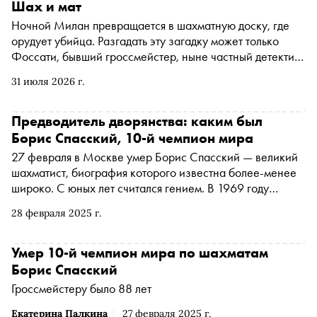
Шах и мат
Ночной Милан превращается в шахматную доску, где
орудует убийца. Разгадать эту загадку может только
Фоссати, бывший гроссмейстер, ныне частный детектив.
Но ставки в этой игре окажутся для него очень высоки.
31 июля 2026 г.
«Сноб» публикует фрагмент из романа, вышедшего в
издательстве «Лайвбук» в переводе Оксаны Рогозы
Предводитель дворянства: каким был
Борис Спасский, 10-й чемпион мира
27 февраля в Москве умер Борис Спасский — великий
шахматист, биография которого известна более-менее
широко. С юных лет считался гением. В 1969 году
выиграл матч у Тиграна Петросяна и стал чемпионом
28 февраля 2025 г.
мира. В 1972 году пытался защитить корону в самом
политизированном за всю шахматную историю матче —
против американца Бобби Фишера — и проиграл. Часто
Умер 10-й чемпион мира по шахматам
женился, один раз — на француженке с русскими
Борис Спасский
корнями Марине Щербачевой. К ней и уехал во
Гроссмейстеру было 88 лет
Францию, взяв местное гражданство (а шел, на минутку,
1978 год). В 2012 году развелся, вернулся в Россию и все
Екатерина Палкина
27 февраля 2025 г.