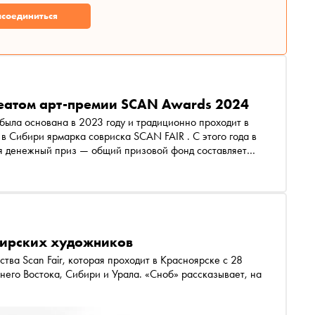
соединиться
реатом арт-премии SCAN Awards 2024
ыла основана в 2023 году и традиционно проходит в
я денежный приз — общий призовой фонд составляет
из разных городов Сибири, Урала и Дальнего Востока,
. «Сноб» первым узнал имена лауреатов и пообщался с
бирских художников
тва Scan Fair, которая проходит в Красноярске с 28
него Востока, Сибири и Урала. «Сноб» рассказывает, на