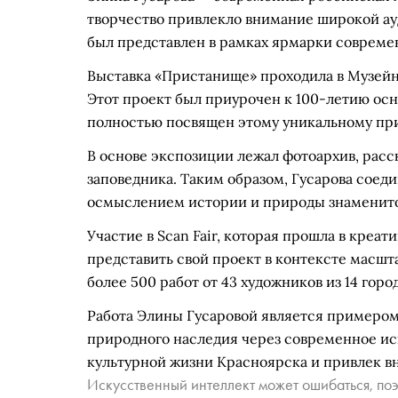
творчество привлекло внимание широкой ау
был представлен в рамках ярмарки современн
Выставка «Пристанище» проходила в Музейно
Этот проект был приурочен к 100-летию ос
полностью посвящен этому уникальному при
В основе экспозиции лежал фотоархив, рас
заповедника. Таким образом, Гусарова сое
осмыслением истории и природы знаменито
Участие в Scan Fair, которая прошла в креа
представить свой проект в контексте масшт
более 500 работ от 43 художников из 14 горо
Работа Элины Гусаровой является примеро
природного наследия через современное ис
культурной жизни Красноярска и привлек в
Искусственный интеллект может ошибаться, поэ