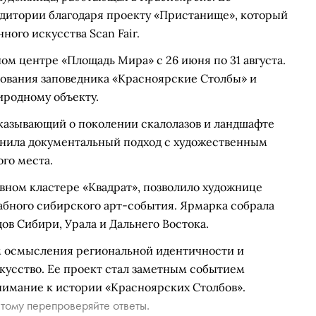
дитории благодаря проекту «Пристанище», который
ого искусства Scan Fair.
м центре «Площадь Мира» с 26 июня по 31 августа.
нования заповедника «Красноярские Столбы» и
родному объекту.
сказывающий о поколении скалолазов и ландшафте
динила документальный подход с художественным
го места.
тивном кластере «Квадрат», позволило художнице
абного сибирского арт-события. Ярмарка собрала
дов Сибири, Урала и Дальнего Востока.
м осмысления региональной идентичности и
кусство. Ее проект стал заметным событием
нимание к истории «Красноярских Столбов».
тому перепроверяйте ответы.