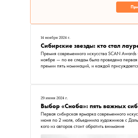
При
14 ноября 2024 г.
Сибирские звезды: кто стал лау
Премия современного искусства SCAN Awards б
ноябре — по ее следам была проведена первая в Сибири ярмарка совриска SCAN FAIR . С этого года в
премии пять номинаций, и каждой присуждаетс
1,2 млн рублей. На премию подали 550 заявок 
церемония состоялась 13 ноября в Красноярске
ними
29 июня 2024 г.
Выбор «Сноба»: пять важных си
Первая сибирская ярмарка современного искусс
июня по 2 июля, объединила художников с Даль
кого из авторов стоит обратить внимание