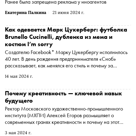
Ранее была запрещена реклама у иноагентов
Platforms Inc. по реализации продуктов ‒ социальных
сетей Facebook и Instagram запрещена на территории
Екатерина Палкина
21 июня 2024 г.
России
*
)
, которая признана экстремистской и
запрещена в РФ)
Как одевается Марк Цукерберг: футболка
Brunello Cucinelli, дубленка из мема и
костюм I’m sorry
Создателю Facebook* Марку Цукербергу исполнилось
40 лет. В день рождения предпринимателя «Сноб»
рассказывает, как менялся его стиль и почему за
малейшими изменениями в его гардеробе следят
14 мая 2024 г.
мировые СМИ
Почему креативность — ключевой навык
будущего
Ректор Московского художественно-промышленного
института (МХПИ) Алексей Егоров размышляет о
современных гранях креативности и почему на этот
навык стали обращать пристальное внимание
3 мая 2024 г.
работодатели