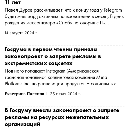
11 лет
Павел Дуров рассчитывает, что к концу года у Telegram
будет миллиард активных пользователей в месяц. В день
рождения мессенджера «Сноб» поговорил с IT-
аналитиком, основателем платформы Combot Федором
14 августа 2024 г.
Скуратовым об отличиях Telegram от других
мессенджеров и о том, что мешает Павлу Дурову
развиваться еще быстрее
Госдума в первом чтении приняла
законопроект о запрете рекламы в
экстремистских соцсетях
Под него попадают
Instagram
(Американская
транснациональная холдинговая компания Meta
Platforms Inc. по реализации продуктов ‒ социальных
сетей Facebook и Instagram запрещена на территории
Екатерина Палкина
25 июля 2024 г.
России
*
)
и
Facebook
(Американская
транснациональная холдинговая компания Meta
Platforms Inc. по реализации продуктов ‒ социальных
В Госдуму внесли законопроект о запрете
сетей Facebook и Instagram запрещена на территории
рекламы на ресурсах нежелательных
России
*
)
(принадлежат компании
Meta
(Американская
организаций
транснациональная холдинговая компания Meta