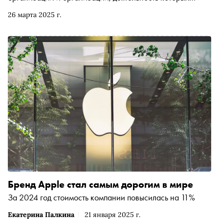
признана экстремистской и запрещена в стране, в том
26 марта 2025 г.
числе в Instagram* и Facebook*. Корреспондент «Сноба»
Александр Юдин вместе с медиаюристом Анастасией
Красниковой разбирался, как будет работать новый
закон.
Бренд Apple стал самым дорогим в мире
За 2024 год стоимость компании повысилась на 11%
Екатерина Палкина
21 января 2025 г.