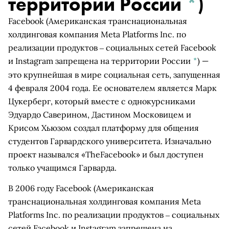
территории России
*
)
Facebook
(Американская транснациональная
холдинговая компания Meta Platforms Inc. по
реализации продуктов ‒ социальных сетей Facebook
и Instagram запрещена на территории России
*
)
—
это крупнейшая в мире социальная сеть, запущенная
4 февраля 2004 года. Ее основателем является Марк
Цукерберг, который вместе с однокурсниками
Эдуардо Саверином, Дастином Московицем и
Крисом Хьюзом создал платформу для общения
студентов Гарвардского университета. Изначально
проект назывался «TheFacebook» и был доступен
только учащимся Гарварда.
В 2006 году
Facebook
(Американская
транснациональная холдинговая компания Meta
Platforms Inc. по реализации продуктов ‒ социальных
сетей Facebook и Instagram запрещена на