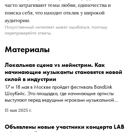
часто затрагивают темы любви, одиночества и
поиска себя, что находит отклик у широкой
аудитории.
Искусственный интеллект может ошибаться, поэтому
перепроверяйте ответы.
Материалы
Локальная сцена vs мейнстрим. Как
начинающие музыканты становятся новой
силой в индустрии
17 и 18 мая в Москве пройдет фестиваль BandLink
ШоуКейс. Это площадка, где начинающие артисты
выступают перед ведущими игроками музыкальной
индустрии. В интервью «Снобу» Яна Скотникова,
15 мая 2025 г.
руководитель продукта для артистов в «Яндекс Музыке»
и BandLink, рассказывает, почему даже громкий хит не
гарант успеха, как алгоритмы помогают музыкантам
Объявлены новые участники концерта LAB