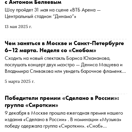
быстро находить свою аудиторию и почему жанровая
с Антоном Беляевым
свобода становится визитной карточкой новой сцены
Шоу пройдет 31 мая на сцене «ВТБ Арена —
Центральный стадион “Динамо”»
13 мая 2025 г.
Чем заняться в Москве и Санкт-Петербурге
6–12 марта. Неделя со «Снобом»
Сходить на новый спектакль Бориса Юхананова,
послушать концерт двух маэстро — Дениса Мацуева и
Владимира Спивакова или увидеть барочное фламенко.
«Сноб» рассказывает, чем заняться и куда сходить на
5 марта 2025 г.
ближайшей неделе
Победители премии «Сделано в России»:
группа «Сироткин»
9 декабря в Москве прошла ежегодная премия нашего
издания «Сделано в России» . В номинации «Музыка»
победу одержала группа «Сироткин». «Сноб»