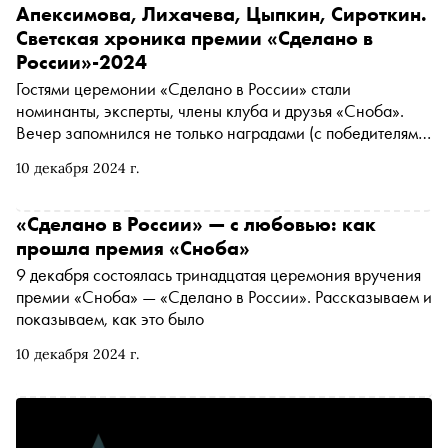
Апексимова, Лихачева, Цыпкин, Сироткин.
Светская хроника премии «Сделано в
России»-2024
Гостями церемонии «Сделано в России» стали
номинанты, эксперты, члены клуба и друзья «Сноба».
Вечер запомнился не только наградами (с победителями
можно ознакомиться здесь ), но и яркими образами и
10 декабря 2024 г.
теплыми встречами. Смотрим, как это было
«Сделано в России» — с любовью: как
прошла премия «Сноба»
9 декабря состоялась тринадцатая церемония вручения
премии «Сноба» — «Сделано в России». Рассказываем и
показываем, как это было
10 декабря 2024 г.