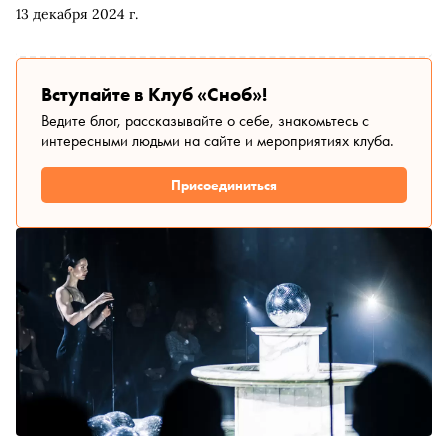
рассказывает, что нужно знать о квинтете с
13 декабря 2024 г.
пронзительными инди-балладами и что выдающегося
коллектив сделал за этот год
Вступайте в Клуб «Сноб»!
Ведите блог, рассказывайте о себе, знакомьтесь с
интересными людьми на сайте и мероприятиях клуба.
Присоединиться