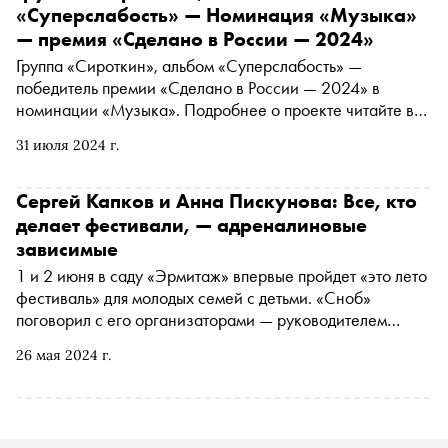
«Суперслабость» — Номинация «Музыка»
— премия «Сделано в России — 2024»
Группа «Сироткин», альбом «Суперслабость» —
победитель премии «Сделано в России — 2024» в
номинации «Музыка». Подробнее о проекте читайте в
материале «Сноба»
31 июля 2024 г.
Сергей Капков и Анна Пискунова: Все, кто
делает фестивали, — адреналиновые
зависимые
1 и 2 июня в саду «Эрмитаж» впервые пройдет «это лето
фестиваль» для молодых семей с детьми. «Сноб»
поговорил с его организаторами — руководителем
Московского центра урбанистики Сергеем Капковым и
26 мая 2024 г.
директором фестиваля Анной Пискуновой о том, как
появилась идея мероприятия и чем оно отличается от
аналогичных событий в столице