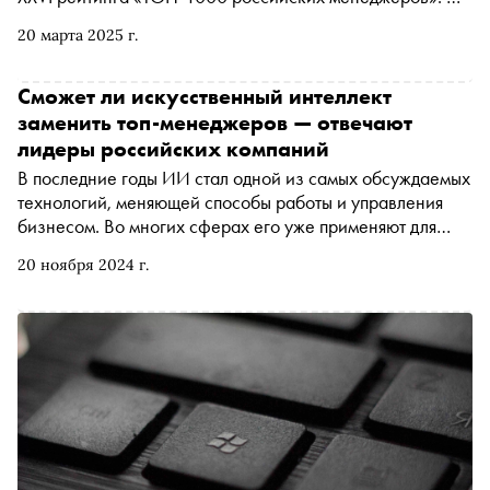
итогам ежегодного проекта Ассоциации менеджеров,
20 марта 2025 г.
организованного при поддержке ИД «Коммерсантъ»,
будут определены наиболее профессиональные
управленцы России, лидеры в своих отраслях и
Сможет ли искусственный интеллект
функциональных направлениях
заменить топ-менеджеров — отвечают
лидеры российских компаний
В последние годы ИИ стал одной из самых обсуждаемых
технологий, меняющей способы работы и управления
бизнесом. Во многих сферах его уже применяют для
автоматизации задач, анализа данных и принятия
20 ноября 2024 г.
решений. Этот тренд вызывает вопросы о том, сможет ли
ИИ со временем заменить специалистов не только на
операционных, но и на управленческих позициях, где
требуются стратегическое мышление, опыт и лидерские
качества. В рамках форума « Топ-1000. Лидеры эпохи
перемен » руководители крупных российских компаний
рассказали «Снобу» о том, как они видят роль ИИ в
управлении и какие задачи можно, а какие невозможно
передать алгоритмам