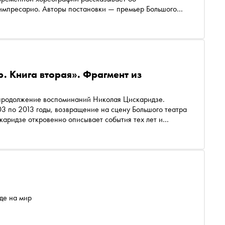
импресарио. Авторы постановки — премьер Большого
аггеджи и режиссер Сергей Глазков. Рассказываем,
. Книга вторая». Фрагмент из
 продолжение воспоминаний Николая Цискаридзе.
3 по 2013 годы, возвращение на сцену Большого театра
скаридзе откровенно описывает события тех лет и
вичем, Майей Плисецкой, Валерием Гергиевым и
 книги
де на мир