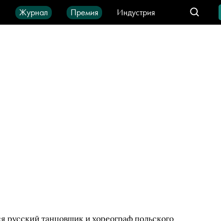
ы
Журнал
Премия
Индустрия
део
Город
IT-продукты
я русский танцовщик и хореограф польского