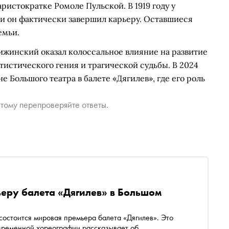
ристократке Ромоле Пульской. В 1919 году у
и он фактически завершил карьеру. Оставшиеся
емьи.
ижинский оказал колоссальное влияние на развитие
тистического гения и трагической судьбы. В 2024
е Большого театра в балете «Дягилев», где его роль
тому перепроверяйте ответы.
еру балета «Дягилев» в Большом
состоится мировая премьера балета «Дягилев». Это
временной хореографии рассказывает об