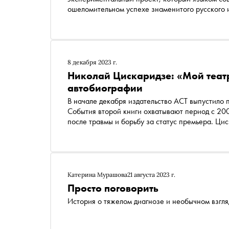
ошеломительном успехе знаменитого русского 
театра Денис Родькин, хореограф Алессандро К
почему эту премьеру нельзя пропустить
8 декабря 2023 г.
Николай Цискаридзе: «Мой театр
автобиографии
В начале декабря издательство АСТ выпустило
События второй книги охватывают период с 200
после травмы и борьбу за статус премьера. Ци
рассказывает об отношениях с Юрием Григоро
многими другими. «Сноб» публикует отрывок из
Катерина Мурашова
21 августа 2023 г.
Просто поговорить
История о тяжелом диагнозе и необычном взгля