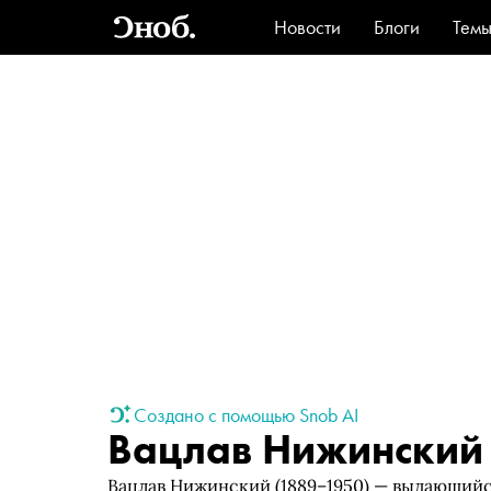
Новости
Блоги
Тем
Стиль
Ви
Создано с помощью Snob AI
Вацлав Нижинский
Вацлав Нижинский (1889–1950) — выдающийс