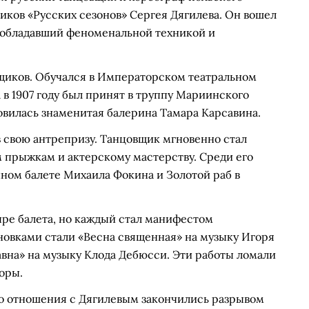
иков «Русских сезонов» Сергея Дягилева. Он вошел
, обладавший феноменальной техникой и
щиков. Обучался в Императорском театральном
 в 1907 году был принят в труппу Мариинского
новилась знаменитая балерина Тамара Карсавина.
в свою антрепризу. Танцовщик мгновенно стал
 прыжкам и актерскому мастерству. Среди его
ном балете Михаила Фокина и Золотой раб в
ыре балета, но каждый стал манифестом
овками стали «Весна священная» на музыку Игоря
вна» на музыку Клода Дебюсси. Эти работы ломали
оры.
о отношения с Дягилевым закончились разрывом