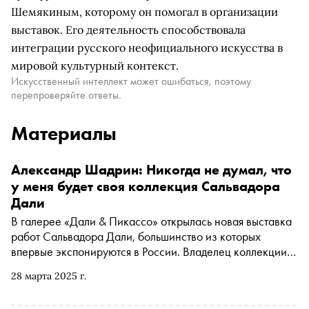
Шемякиным, которому он помогал в организации
выставок. Его деятельность способствовала
интеграции русского неофициального искусства в
мировой культурный контекст.
Искусственный интеллект может ошибаться, поэтому
перепроверяйте ответы.
Материалы
Александр Шадрин: Никогда не думал, что
у меня будет своя коллекция Сальвадора
Дали
В галерее «Дали & Пикассо» открылась новая выставка
работ Сальвадора Дали, большинство из которых
впервые экспонируются в России. Владелец коллекции
Александр Шадрин рассказал «Снобу» о том, как и
28 марта 2025 г.
через кого собирал произведения сюрреалиста, а также
о том, как дружил с Михаилом Шемякиным и как