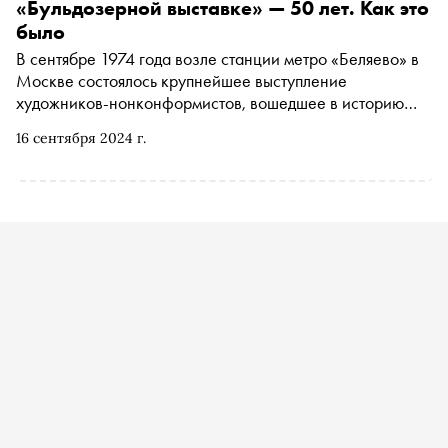
придумал уникальный конкурс для народов Севера в
«Бульдозерной выставке» — 50 лет. Как это
России
было
В сентябре 1974 года возле станции метро «Беляево» в
Москве состоялось крупнейшее выступление
художников-нонконформистов, вошедшее в историю
как «Бульдозерная выставка». Название — не
16 сентября 2024 г.
метафора. Милиция натурально уничтожила
выставленные работы бульдозерами. О том, как
художники-подпольщики готовились к главной авантюре
в своей жизни, почему выставка планировалась как
политическая провокация, а не эстетический жест,
зачем ее проводили на пустыре и как она приблизила
перестройку, — в материале «Сноба»