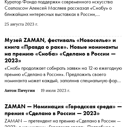
Куратор Фонда поддержки современного искусства
Cosmoscow Алексей Масляев рассказал «Снобу» о
ближайших интересных выставках в России,
особенностях работы в искусстве и о том, что улучшает
25 августа 2023 г.
его настроение
Музей ZAMAN, фестиваль «Новоселье» и
книга «Правда о раке». Новые номинанты
на премию «Сноба» «Сделано в России —
2023»
«Сноб» продолжает собирать заявки на 12-ю ежегодную
премию «Сделано в России». Предложить своего
номинанта может каждый, заполнив специальную форму
. Сегодня рассказываем о самых интересных
Антон Пичугин
19 июля 2023 г.
номинантах за прошедшую неделю
ZAMAN — Номинация «Городская среда» —
премия «Сделано в России — 2023»
ZAMAN — претендент на премию «Сделано в России —
2023» в номинации «Городская среда». Подробнее о