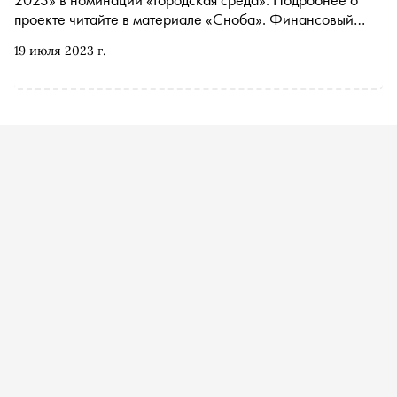
проекте читайте в материале «Сноба». Финансовый
партнер премии — «МТС Банк Premium&Private».
19 июля 2023 г.
Технологический партнер — «Аквариус». Партнер
номинации «Теория и практика важных дел» — «Россия
— страна возможностей»