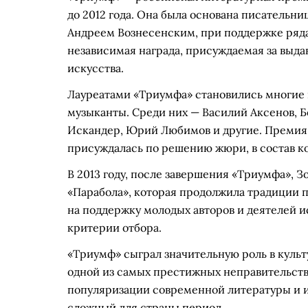
до 2012 года. Она была основана писательни
Андреем Вознесенским, при поддержке ряда
независимая награда, присуждаемая за выд
искусства.
Лауреатами «Триумфа» становились многие 
музыканты. Среди них — Василий Аксенов, Б
Искандер, Юрий Любимов и другие. Премия
присуждалась по решению жюри, в состав ко
В 2013 году, после завершения «Триумфа», 
«Парабола», которая продолжила традиции 
на поддержку молодых авторов и деятелей и
критерии отбора.
«Триумф» сыграл значительную роль в культу
одной из самых престижных неправительств
популяризации современной литературы и ис
сложный для страны период.