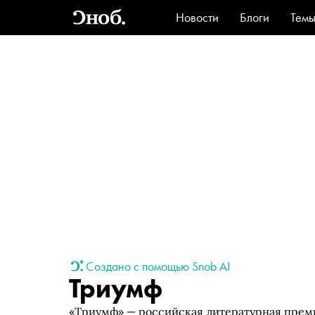
Новости
Блоги
Тем
Стиль
Ви
Создано с помощью Snob AI
Триумф
«Триумф» — российская литературная преми