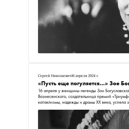
Сергей Николаевич
16 апреля 2024 г.
«Пусть еще погуляется…» Зое Бо
16 апреля у женщины-легенды Зои Богуславско
Вознесенского, создательница премий «Триумф»
катаклизмы, надежды и драмы ХХ века, успела з
которые тоже заполнены творчеством и самыми
телевизионные и художественные фильмы, встр
времени — это все она, великая Зоя Богуславс
Борисовну и публикует эссе Сергея Николаеви