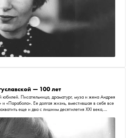
гуславской — 100 лет
й юбилей. Писательница, драматург, муза и жена Андрея
 и «Парабола». Ее долгая жизнь, вместившая в себя все
ахватить еще и два с лишним десятилетия ХХI века,
 разнообразными трудами. Новые книги, выставки,
ечи и дружба с самыми примечательными людьми своего
кая. «Сноб» от души поздравляет с юбилеем Зою
ча, посвященное ей