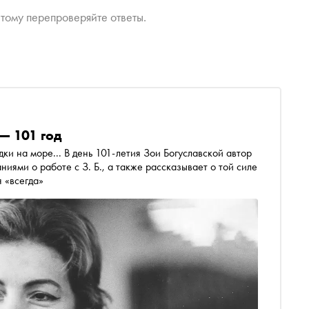
тому перепроверяйте ответы.
 — 101 год
и на море... В день 101-летия Зои Богуславской автор
иями о работе с З. Б., а также рассказывает о той силе
я «всегда»