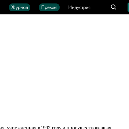
ы
Журнал
Премия
Индустрия
део
Город
IT-продукты
я, учрежденная в 1992 году и просуществовавшая