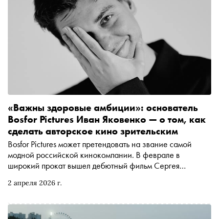
«Важны здоровые амбиции»: основатель
Bosfor Pictures Иван Яковенко — о том, как
сделать авторское кино зрительским
Bosfor Pictures может претендовать на звание самой
модной российской кинокомпании. В феврале в
широкий прокат вышел дебютный фильм Сергея
Малкина «Здесь был Юра», победивший на последнем
2 апреля 2026 г.
фестивале «Маяк». А в марте на «Духе огня» главный
приз взял ещё один фильм, снятый Bosfor Pictures, —
«Космос засыпает» Антона Мамыкина (в прокате со 2