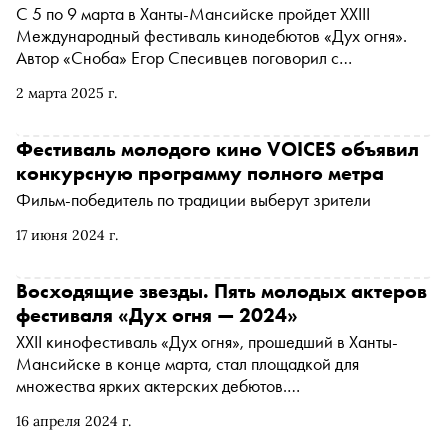
С 5 по 9 марта в Ханты-Мансийске пройдет XXIII
Международный фестиваль кинодебютов «Дух огня».
Автор «Сноба» Егор Спесивцев поговорил с
президентом фестиваля, режиссером Эмиром
2 марта 2025 г.
Кустурицей, об «Аноре», «Барби», конъюнктуре на
«Оскаре», «Преступлении и наказании» и самых ярких
впечатлениях от кино
Фестиваль молодого кино VOICES объявил
конкурсную программу полного метра
Фильм-победитель по традиции выберут зрители
17 июня 2024 г.
Восходящие звезды. Пять молодых актеров
фестиваля «Дух огня — 2024»
XXII кинофестиваль «Дух огня», прошедший в Ханты-
Мансийске в конце марта, стал площадкой для
множества ярких актерских дебютов.
Профессиональное жюри, журналисты и зрители имели
16 апреля 2024 г.
возможность увидеть, кто, вероятно, придет на смену