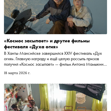
«Космос засыпает» и другие фильмы
фестиваля «Духа огня»
В Ханты-Мансийске завершился XXIV фестиваль «Дух
огня». Главную награду и ещё целую россыпь призов
получил «Космос засыпает» — фильм Антона Мамыкина,
в котором герой Марка Эйдельштейна вынужден
18 марта 2026 г.
отказаться от мечты о далёких планетах и вернуться в
родное село. Кинообозреватель Катя Загвоздкина
рассказывает об этом и других заметных дебютах