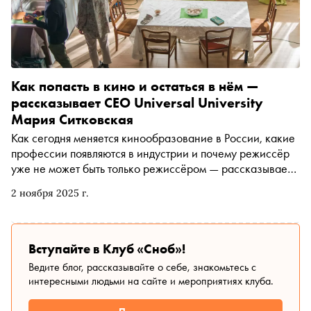
Как попасть в кино и остаться в нём —
рассказывает CEO Universal University
Мария Ситковская
Как сегодня меняется кинообразование в России, какие
профессии появляются в индустрии и почему режиссёр
уже не может быть только режиссёром — рассказывает
директор университета креативных индустрий Universal
2 ноября 2025 г.
University и Московской школы кино Мария Ситковская
Вступайте в Клуб «Сноб»!
Ведите блог, рассказывайте о себе, знакомьтесь с
интересными людьми на сайте и мероприятиях клуба.