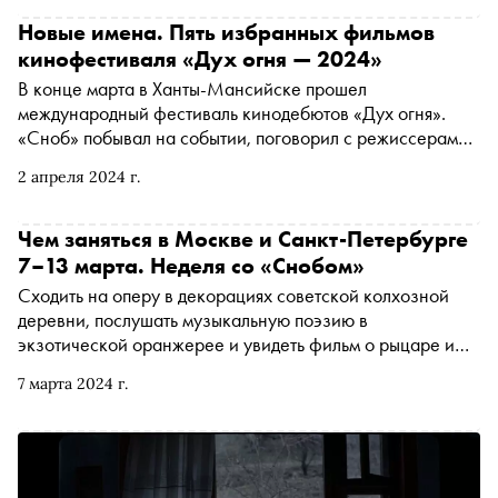
современным звездам кино. «Сноб» собрал пять ярких
фильмов с участием актеров нового поколения
Новые имена. Пять избранных фильмов
кинофестиваля «Дух огня — 2024»
В конце марта в Ханты-Мансийске прошел
международный фестиваль кинодебютов «Дух огня».
«Сноб» побывал на событии, поговорил с режиссерами
и выделил наиболее интересные картины,
2 апреля 2024 г.
представленные на форуме и удостоенные призов
жюри. Среди них драма о сборщиках фундука в
Абхазии, жизнеутверждающее кино об индонезийском
Чем заняться в Москве и Санкт-Петербурге
мальчике с особенностями развития и
7–13 марта. Неделя со «Снобом»
экспериментальный фильм о филиппинской
Сходить на оперу в декорациях советской колхозной
домработнице
деревни, послушать музыкальную поэзию в
экзотической оранжерее и увидеть фильм о рыцаре и
балерине. «Сноб» рассказывает, чем заняться и куда
7 марта 2024 г.
сходить на ближайшей неделе