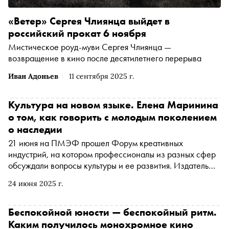
«Ветер» Сергея Члиянца выйдет в
российский прокат 6 ноября
Мистическое роуд-муви Сергея Члиянца —
возвращение в кино после десятилетнего перерыва
Иван Адоньев
11 сентября 2025 г.
Культура на новом языке. Елена Маринина
о том, как говорить с молодым поколением
о наследии
21 июня на ПМЭФ прошел Форум креативных
индустрий, на котором профессионалы из разных сфер
обсуждали вопросы культуры и ее развития. Издатель
«Сноба» Марина Геворкян поговорила с директором
24 июня 2025 г.
социальной платформы Фонда Росконгресс — Фонда
Инносоциум Еленой Марининой — о креативных
индустриях, проекте «Душа России» и о культуре как
Беспокойной юности — беспокойный ритм.
двигателе прогресса и общих ценностей
Каким получилось монохромное кино