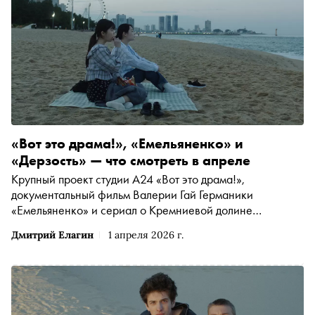
апреля). Киножурналист Катя Загвоздкина встретилась в
Ханты-Мансийске с основателем Bosfor Pictures,
продюсером Иваном Яковенко и спросила его, как
сейчас снимать в России дебютное кино и находить
своего зрителя
«Вот это драма!», «Емельяненко» и
«Дерзость» — что смотреть в апреле
Крупный проект студии A24 «Вот это драма!»,
документальный фильм Валерии Гай Германики
«Емельяненко» и сериал о Кремниевой долине
«Дерзость» — «Сноб» выбрал интересные фильмы и
Дмитрий Елагин
1 апреля 2026 г.
сериалы разгара весны