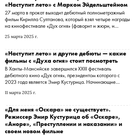
«Наступит лето» с Марком Эйдельштейном
27 марта в прокат выходит дебютный полнометражный
фильм Кирилла Султанова, который взял четыре награды
на кинофестивале «Дух огня» (фаворит и жюри, и
зрителей!), а также специальный приз фестиваля «Окно
25 марта 2025 г.
в Европу» — «Актерский ансамбль завтрашнего дня».
Кинокритик Ксения Балюк рассказывает, чем
примечательна эта черно-белая криминальная драма об
«Наступит лето» и другие дебюты — какие
одиноких сердцах
фильмы с «Духа огня» стоит посмотреть
В Ханты-Мансийске завершился XXIII фестиваль
дебютного кино «Дух огня», президентом которого с
2023 года является Эмир Кустурица. Начинающие
режиссеры из России, Европы, Северной и Южной
11 марта 2025 г.
Америки, Азии и Ближнего Востока представили на
смотре 47 работ, а кинокритик Ксения Балюк выбрала
из них самые интересные
«Для меня «Оскара» не существует».
Режиссер Эмир Кустурица об «Оскаре»,
«Аноре», «Преступлении и наказании» и
своем новом фильме