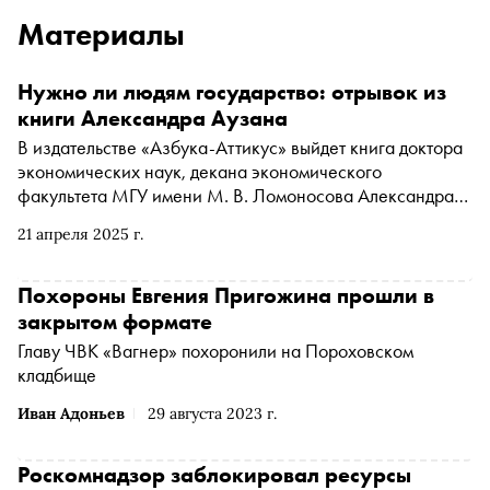
Материалы
Нужно ли людям государство: отрывок из
книги Александра Аузана
В издательстве «Азбука-Аттикус» выйдет книга доктора
экономических наук, декана экономического
факультета МГУ имени М. В. Ломоносова Александра
Аузана «Экономика всего». В ней автор рассказывает о
21 апреля 2025 г.
взаимосвязи общественных процессов с экономикой и
объясняет основные положения институциональной
теории. С разрешения издательства «Сноб» публикует
Похороны Евгения Пригожина прошли в
отрывок
закрытом формате
Главу ЧВК «Вагнер» похоронили на Пороховском
кладбище
Иван Адоньев
29 августа 2023 г.
Роскомнадзор заблокировал ресурсы