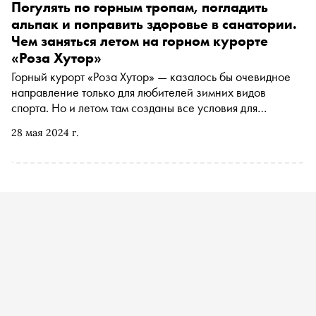
Погулять по горным тропам, погладить
альпак и поправить здоровье в санатории.
Чем заняться летом на горном курорте
«Роза Хутор»
Горный курорт «Роза Хутор» — казалось бы очевидное
направление только для любителей зимних видов
спорта. Но и летом там созданы все условия для
отличного отдыха. Горные маршруты, отели, в том числе с
28 мая 2024 г.
сильной медицинской базой, экстремальные
развлечения. Корреспондент «Сноба» Ирина
Филиппова побывала в сочинских горах и узнала, зачем
туда ехать летом