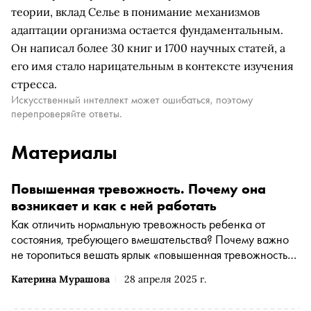
теории, вклад Селье в понимание механизмов
адаптации организма остается фундаментальным.
Он написал более 30 книг и 1700 научных статей, а
его имя стало нарицательным в контексте изучения
стресса.
Искусственный интеллект может ошибаться, поэтому
перепроверяйте ответы.
Материалы
Повышенная тревожность. Почему она
возникает и как с ней работать
Как отличить нормальную тревожность ребенка от
состояния, требующего вмешательства? Почему важно
не торопиться вешать ярлык «повышенная тревожность»
и какие шаги действительно помогают детям справляться
Катерина Мурашова
28 апреля 2025 г.
с переживаниями в нестабильном мире, рассказывает
психолог Катерина Мурашова